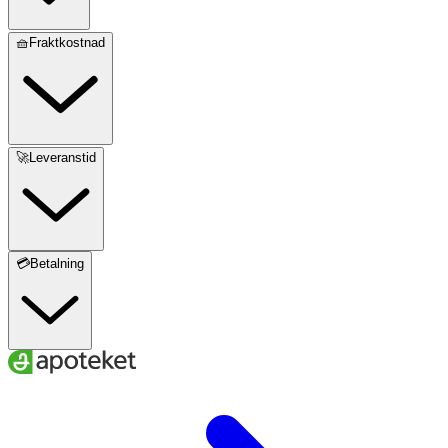
🧺Fraktkostnad
🚀Leveranstid
💳Betalning