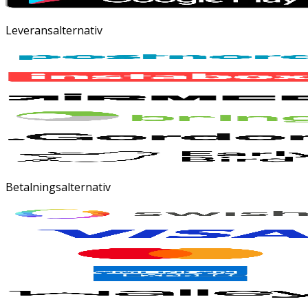
Leveransalternativ
Betalningsalternativ