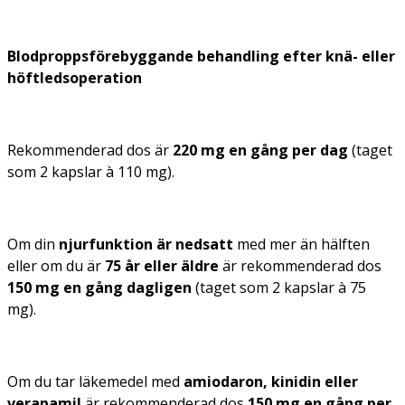
Blodproppsförebyggande behandling efter knä- eller
höftledsoperation
Rekommenderad dos är
220 mg en gång per dag
(taget
som 2 kapslar à 110 mg).
Om din
njurfunktion är nedsatt
med mer än hälften
eller om du är
75 år eller äldre
är rekommenderad dos
150 mg en gång dagligen
(taget som 2 kapslar à 75
mg).
Om du tar läkemedel med
amiodaron, kinidin eller
verapamil
är rekommenderad dos
150 mg en gång per