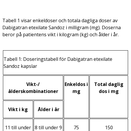
Tabell 1 visar enkeldoser och totala dagliga doser av
Dabigatran etexilate Sandoz i milligram (mg). Doserna
beror på patientens vikt i kilogram (kg) och ålder i år.
Tabell 1: Doseringstabell för Dabigatran etexilate
Sandoz kapslar
Vikt-/
Enkeldos i
Total daglig
ålderskombinationer
mg
dos i mg
Vikt i kg
Ålder i år
11 till under
8 till under 9
75
150