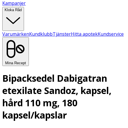
Kampanjer
Kloka Råd
Varumärken
Kundklubb
Tjänster
Hitta apotek
Kundservice
Mina Recept
Bipacksedel Dabigatran
etexilate Sandoz, kapsel,
hård 110 mg, 180
kapsel/kapslar