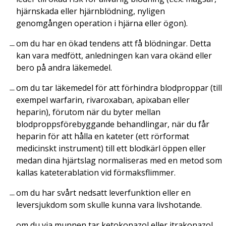
hjärnskada eller hjärnblödning, nyligen
genomgången operation i hjärna eller ögon).
om du har en ökad tendens att få blödningar. Detta
kan vara medfött, anledningen kan vara okänd eller
bero på andra läkemedel.
om du tar läkemedel för att förhindra blodproppar (till
exempel warfarin, rivaroxaban, apixaban eller
heparin), förutom när du byter mellan
blodproppsförebyggande behandlingar, när du får
heparin för att hålla en kateter (ett rörformat
medicinskt instrument) till ett blodkärl öppen eller
medan dina hjärtslag normaliseras med en metod som
kallas kateterablation vid förmaksflimmer.
om du har svårt nedsatt leverfunktion eller en
leversjukdom som skulle kunna vara livshotande.
om du via munnen tar ketokonazol eller itrakonazol,