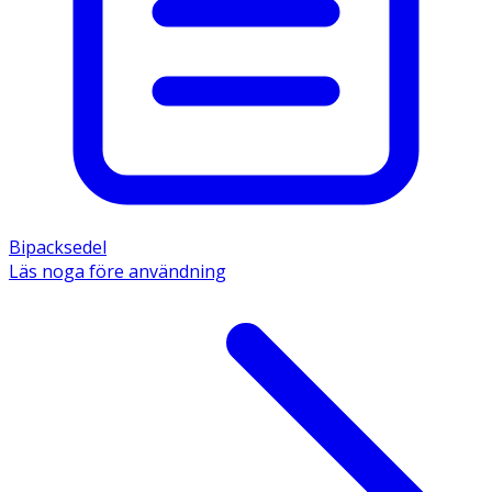
Bipacksedel
Läs noga före användning