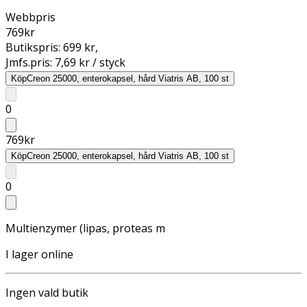
Webbpris
769
kr
Butikspris:
699 kr
,
Jmfs.pris:
7,69 kr / styck
Köp
Creon 25000, enterokapsel, hård Viatris AB, 100 st
0
769
kr
Köp
Creon 25000, enterokapsel, hård Viatris AB, 100 st
0
Multienzymer (lipas, proteas m
I lager online
Ingen vald butik