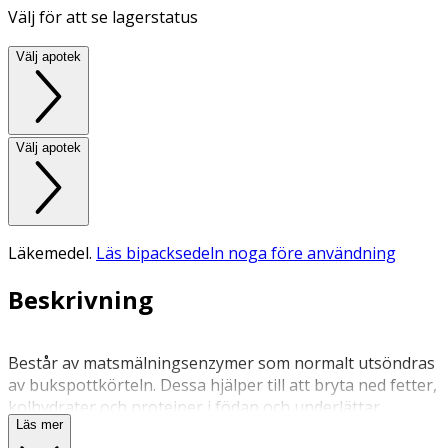
Välj för att se lagerstatus
Välj apotek
Välj apotek
Läkemedel.
Läs bipacksedeln noga före användning
Beskrivning
Består av matsmälningsenzymer som normalt utsöndras
av bukspottkörteln. Dessa hjälper till att bryta ned fetter,
kolhydrater och proteiner i födan och underlättar
Läs mer
därmed matsmältningen. Tas i samband med måltid.