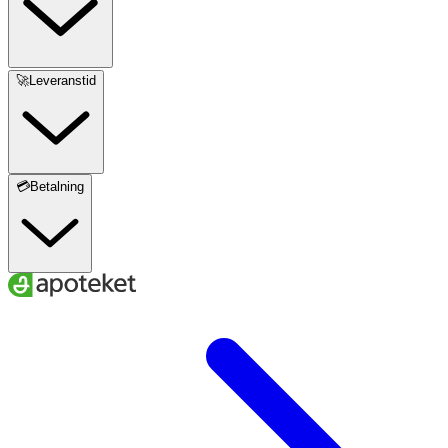
🚀Leveranstid
💳Betalning