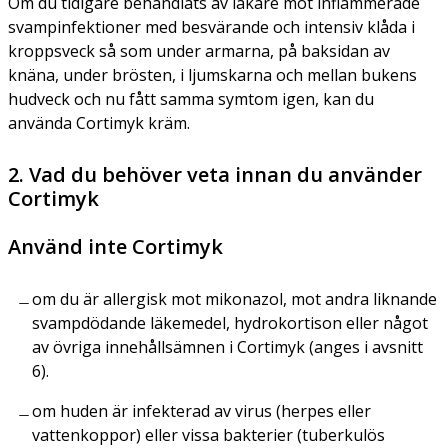
Om du tidigare behandlats av läkare mot inflammerade
svampinfektioner med besvärande och intensiv klåda i
kroppsveck så som under armarna, på baksidan av
knäna, under brösten, i ljumskarna och mellan bukens
hudveck och nu fått samma symtom igen, kan du
använda Cortimyk kräm.
2. Vad du behöver veta innan du använder
Cortimyk
Använd inte Cortimyk
om du är allergisk mot mikonazol, mot andra liknande
svampdödande läkemedel, hydrokortison eller något
av övriga innehållsämnen i Cortimyk (anges i avsnitt
6).
om huden är infekterad av virus (herpes eller
vattenkoppor) eller vissa bakterier (tuberkulös