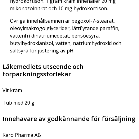
hydrokortison. 1 gram kräm innehåller 20 mg
mikonazolnitrat och 10 mg hydrokortison.
Övriga innehållsämnen är pegoxol-7-stearat,
oleoylmakrogolglycerider, lättflytande paraffin,
vattenfri dinatriumedetat, bensoesyra,
butylhydroxianisol, vatten, natriumhydroxid och
saltsyra för justering av pH.
Läkemedlets utseende och
förpackningsstorlekar
Vit kräm
Tub med 20 g
Innehavare av godkännande för försäljning
Karo Pharma AB