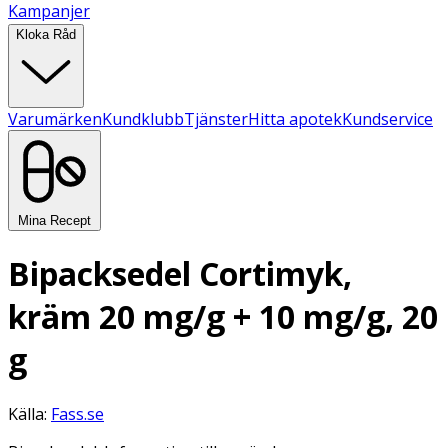
Kampanjer
Kloka Råd
Varumärken
Kundklubb
Tjänster
Hitta apotek
Kundservice
Mina Recept
Bipacksedel Cortimyk,
kräm 20 mg/g + 10 mg/g, 20
g
Källa:
Fass.se