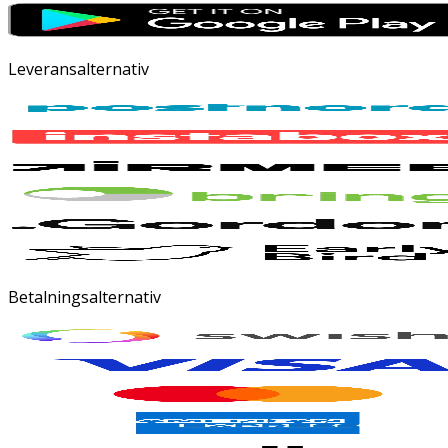
Leveransalternativ
Betalningsalternativ