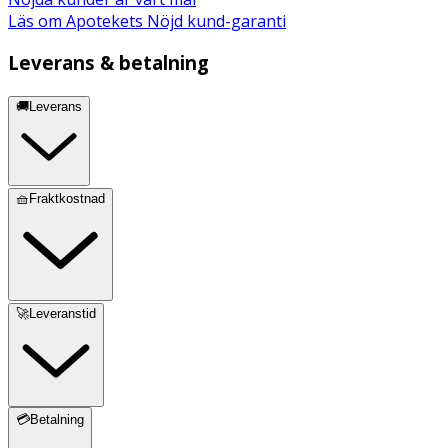
Läs om Apotekets Nöjd kund-garanti
Leverans & betalning
🚚Leverans
🧺Fraktkostnad
🚀Leveranstid
💳Betalning