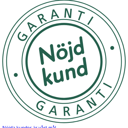
Nöjda kunder är vårt mål