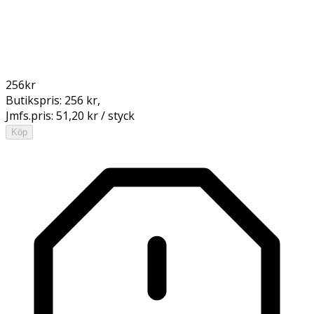
256
kr
Butikspris:
256 kr
,
Jmfs.pris:
51,20 kr / styck
Köp