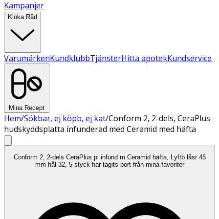
Kampanjer
Kloka Råd
Varumärken
Kundklubb
Tjänster
Hitta apotek
Kundservice
Mina Recept
Hem
/
Sökbar, ej köpb, ej kat
/
Conform 2, 2-dels, CeraPlus
hudskyddsplatta infunderad med Ceramid med häfta
Conform 2, 2-dels CeraPlus pl infund m Ceramid häfta, Lyftb låsr 45
mm hål 32, 5 styck har tagits bort från mina favoriter