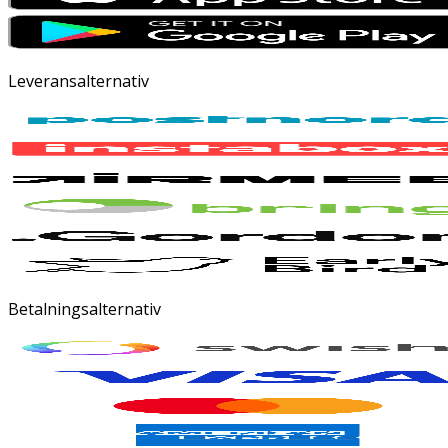
Leveransalternativ
Betalningsalternativ