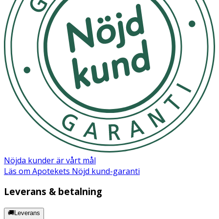
- Används för fixering av förband och sårvård.
Förvaring
Förvaras torrt och skyddat från direkt fukt och smuts.
Materialspecifikation:
Material: 100 % bomull
Antal trådar: 20 st/cm²
Vikt: 30 g/m²
Mått: 4 m x 8 cm
Nöjda kunder är vårt mål
Läs om Apotekets Nöjd kund-garanti
Leverans & betalning
🚚Leverans