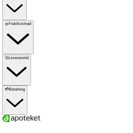
🧺Fraktkostnad
🚀Leveranstid
💳Betalning