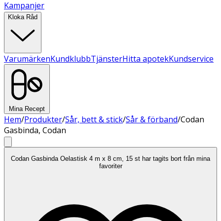
Kampanjer
Kloka Råd
Varumärken
Kundklubb
Tjänster
Hitta apotek
Kundservice
Mina Recept
Hem
/
Produkter
/
Sår, bett & stick
/
Sår & förband
/
Codan
Gasbinda, Codan
Codan Gasbinda Oelastisk 4 m x 8 cm, 15 st har tagits bort från mina
favoriter