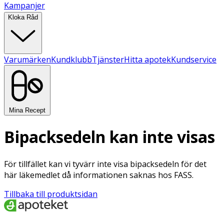
Kampanjer
Kloka Råd
Varumärken
Kundklubb
Tjänster
Hitta apotek
Kundservice
Mina Recept
Bipacksedeln kan inte visas
För tillfället kan vi tyvärr inte visa bipacksedeln för det
här läkemedlet då informationen saknas hos FASS.
Tillbaka till produktsidan