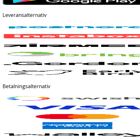
Leveransalternativ
Betalningsalternativ