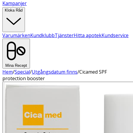
Kampanjer
Kloka Råd
Varumärken
Kundklubb
Tjänster
Hitta apotek
Kundservice
Mina Recept
Hem
/
Special
/
Utgångsdatum finns
/
Cicamed SPF
protection booster