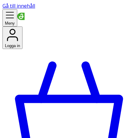
Gå till innehåll
Meny
Logga in