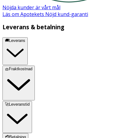
(konsistensgivande emulgator), ethylhexylglycerin
Nöjda kunder är vårt mål
(mjukgörande), sodium phytate (naturlig kelatbildare),
Läs om Apotekets Nöjd kund-garanti
parfum (doft), alcohol denat. (lösningsmedel i ingående
ingrediens), phenoxyethanol (konserveringsmedel),
Leverans & betalning
phenethyl alcohol (konserveringsmedel).
🚚Leverans
🧺Fraktkostnad
🚀Leveranstid
💳Betalning