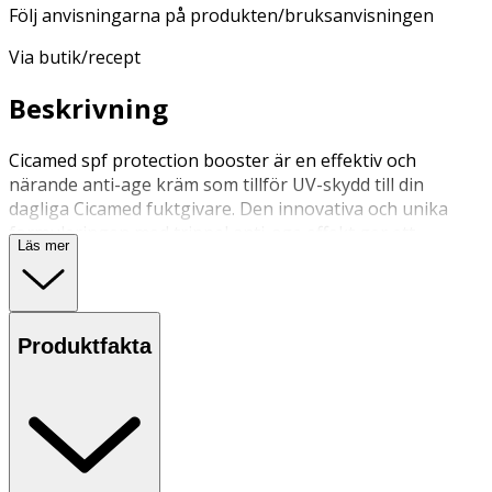
Följ anvisningarna på produkten/bruksanvisningen
Via butik/recept
Beskrivning
Cicamed spf protection booster är en effektiv och
närande anti-age kräm som tillför UV-skydd till din
dagliga Cicamed fuktgivare. Den innovativa och unika
formuleringen med trippel anti-age effekt ger ett
Läs mer
optimalt skydd för ansikte och dekolletage. Cicamed spf
perfection booster är perfekt för alla som vill skydda sin
hud året om.
Produktfakta
Användning
• Blanda lika stor mängd booster med din dagliga
Cicamed fuktgivare.
• För att uppnå maximal SPF 30, applicera enbart spf
protection booster (rekommenderas vid längre
solexponering).