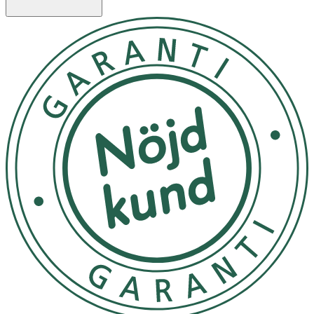
• Följ anvisningar på produkten/bruksanvisningen.
Innehåll
Aqua (vatten, lösningsmedel), caprylic/capric triglyceride
(mjukgörande konsistensgivare), octocrylene (UV-filter),
butyl methoxydibenzoylmethane (UVA-filter), glycerin
(fuktbindande, vegetabiliskt ursprung), isohexadecane
(mjukgörande), polysilicone-15 (UVB-filter), potassium
cetyl phosphate (emulgator), cetearyl alcohol
(konsistensgivande emulgator), ethylhexyl palmitate
(mjukgörande), phenylbenzimidazole sulfonic acid (UVB-
filter), triethanolamine (pH-justerare i ingående
ingrediens), glyceryl stearate (emulgator), shea butter
ethyl esters (sheasmör, mjukgörande), sorbitan stearate
(konsistensgivande emulgator), butyrospermum parkli
butter (sheasmör, mjukgörande), acetyl sh-heptapeptide-
1 (peptid), tocopherol (Vitamin E, antioxidant), xanthan
gum (konsistensgivare), magnesium aluminum silicate
(konsistensgivare), hydrogenated lecithin (mjukgörande
emulgator), polyglyceryl-6 palmitate/succinate