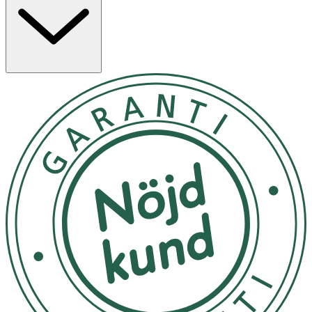
• Cicamed collagen boost mask kan användas som en
primer under smink.
• Hållbar 6 månader efter öppnad förpackning, förvaras i
rumstemperatur.
Innehåll
Aloe barbadensis leaf juice (fuktgivare), aqua
(lösningsmedel), alcohol denat. (lösningsmedel), glycerin
(fuktbindande, vegetabiliskt ursprung), betaine
(fuktbindande, från sockerbeta), aesculus
hippocastanum seed extract (kastanjeextrakt), acacia
senegal gum (naturlig stabiliserare), hamamelis
virginiana leaf extract (trollhassel, lugnande,
mjukgörande), hydrolyzed rhizobian gum (konsistens-
och fuktgivare)), cetearyl olivate (emulgator, från oliv),
sorbitan olivate (emulgator, från oliv), plantago major
leaf extract (växtextrakt), camellia sinensis leaf extract
(grönt te, antioxidant), vitis vinifera seed oil (druvfröolja),