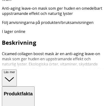
Anti-aging leave-on mask som ger huden en omedelbart
uppstramande effekt och naturlig lyster
Följ anvisningarna på produkten/bruksanvisningen
I lager online
Beskrivning
Cicamed collagen boost mask är en anti-aging leave-on
mask som ger huden en uppstramande effekt och
naturlig lyster. Ekologiska örter, vitaminer, skyddande
antioxidanter, koffein och alger verkar mot trött hud. Ger
Läs mer
omedelbara och långsiktiga resultat. Huden blir fastare
och får ökad lyster.
Användning
Produktfakta
• Applicera morgon och/eller kväll, 2–3 gånger i veckan.
• Applicera på rengjord hud.
• Skölj inte av. • Vänta 5 min innan hudkräm/smink.