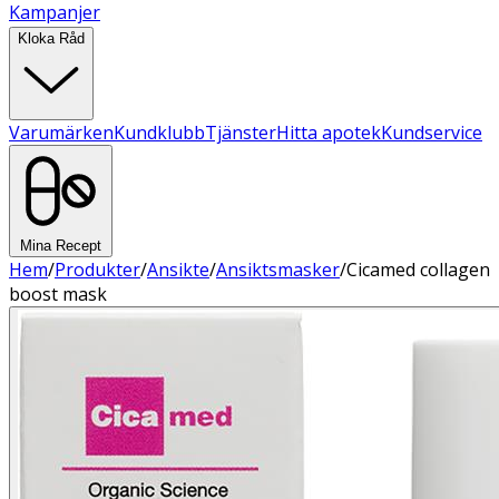
Kampanjer
Kloka Råd
Varumärken
Kundklubb
Tjänster
Hitta apotek
Kundservice
Mina Recept
Hem
/
Produkter
/
Ansikte
/
Ansiktsmasker
/
Cicamed collagen
boost mask