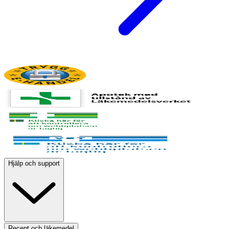
Hjälp och support
Recept och läkemedel