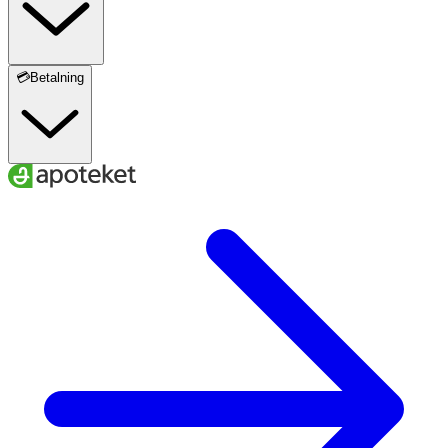
💳Betalning