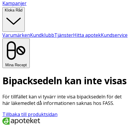
Kampanjer
Kloka Råd
Varumärken
Kundklubb
Tjänster
Hitta apotek
Kundservice
Mina Recept
Bipacksedeln kan inte visas
För tillfället kan vi tyvärr inte visa bipacksedeln för det
här läkemedlet då informationen saknas hos FASS.
Tillbaka till produktsidan