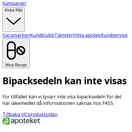
Kampanjer
Kloka Råd
Varumärken
Kundklubb
Tjänster
Hitta apotek
Kundservice
Mina Recept
Bipacksedeln kan inte visas
För tillfället kan vi tyvärr inte visa bipacksedeln för det
här läkemedlet då informationen saknas hos FASS.
Tillbaka till produktsidan