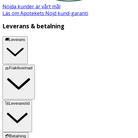
Nöjda kunder är vårt mål
Läs om Apotekets Nöjd kund-garanti
Leverans & betalning
🚚Leverans
🧺Fraktkostnad
🚀Leveranstid
💳Betalning