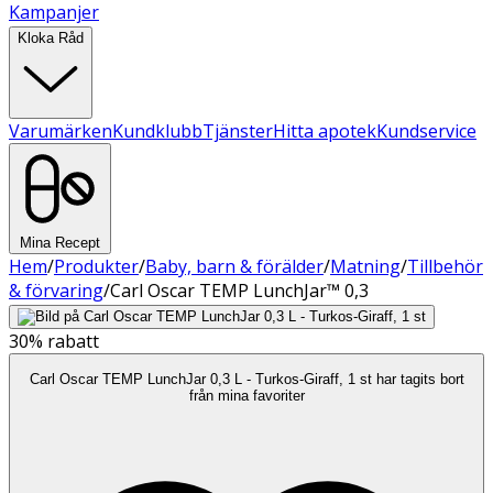
Kampanjer
Kloka Råd
Varumärken
Kundklubb
Tjänster
Hitta apotek
Kundservice
Mina Recept
Hem
/
Produkter
/
Baby, barn & förälder
/
Matning
/
Tillbehör
& förvaring
/
Carl Oscar TEMP LunchJar™ 0,3
30%
rabatt
Carl Oscar TEMP LunchJar 0,3 L - Turkos-Giraff, 1 st har tagits bort
från mina favoriter