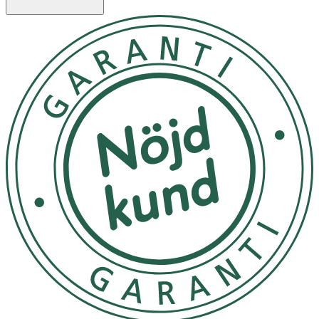
- Koka ej (max 60 grader)
- Använd ej i ugn, mikro eller frys
- Förvärm termosen med hett vatten (eller kyl med kallt) i
ca 5 min före användning för att hålla mat och dryck
önskad temperatur längre
- Var försiktig vid förvaring av varma mjölkprodukter för
att undvika bakterietillväxt
- Förvara inte kolsyrade drycker i termosen för att
undvika tryckuppbyggnad
- Diska alltid termosen noggrant efter varje användning
Innehåll
- Material: Rostfritt stål & PP-plast
- Mått: Ø 8,7 x 13,5 cm
- Volym: 0,3 L
- BPA, ftalat och blyfria delar