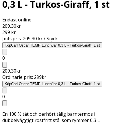
0,3 L - Turkos-Giraff, 1 st
Endast online
209,30
kr
299 kr
Jmfs.pris:
209,30 kr / Styck
Köp
Carl Oscar TEMP LunchJar 0,3 L - Turkos-Giraff, 1 st
0
209,30
kr
Ordinarie pris:
299
kr
Köp
Carl Oscar TEMP LunchJar 0,3 L - Turkos-Giraff, 1 st
0
En 100 % tät och oerhört tålig barntermos i
dubbelväggigt rostfritt stål som rymmer 0,3 L