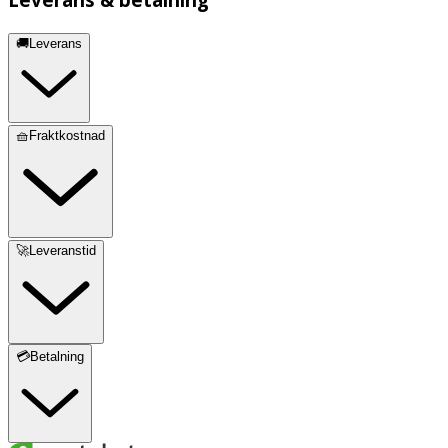
🚚Leverans
🧺Fraktkostnad
🚀Leveranstid
💳Betalning