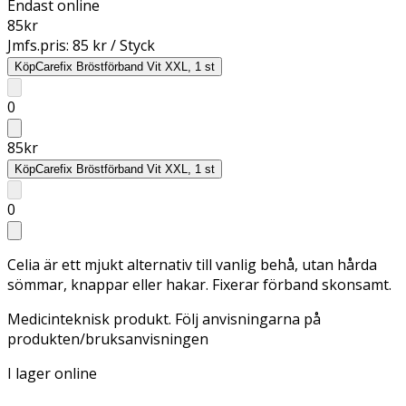
Endast online
85
kr
Jmfs.pris:
85 kr / Styck
Köp
Carefix Bröstförband Vit XXL, 1 st
0
85
kr
Köp
Carefix Bröstförband Vit XXL, 1 st
0
Celia är ett mjukt alternativ till vanlig behå, utan hårda
sömmar, knappar eller hakar. Fixerar förband skonsamt.
Medicinteknisk produkt. Följ anvisningarna på
produkten/bruksanvisningen
I lager online