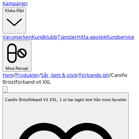
Kampanjer
Kloka Råd
Varumärken
Kundklubb
Tjänster
Hitta apotek
Kundservice
Mina Recept
Hem
/
Produkter
/
Sår, bett & stick
/
Förbands-bh
/
Carefix
Bröstförband vit XXL
Carefix Bröstförband Vit XXL, 1 st har tagits bort från mina favoriter