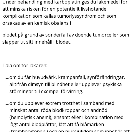
Under behandling med karboplatin ges du läkemedel för
att minska risken för en potentiellt livshotande
komplikation som kallas tumörlyssyndrom och som
orsakas av en kemisk obalans i
blodet på grund av sönderfall av döende tumörceller som
släpper ut sitt innehåll i blodet.
Tala om för läkaren:
om du får huvudvärk, krampanfall, synförändringar,
alltifrån dimsyn till blindhet eller upplever psykiska
störningar till exempel förvirring.
om du upplever extrem trötthet i samband med
minskat antal röda blodkroppar och andnöd
(hemolytisk anemi), ensamt eller i kombination med
lågt antal blodplättar, lätt att få blåmärken
(trombocytopeni) och en njursjukdom som innebär att