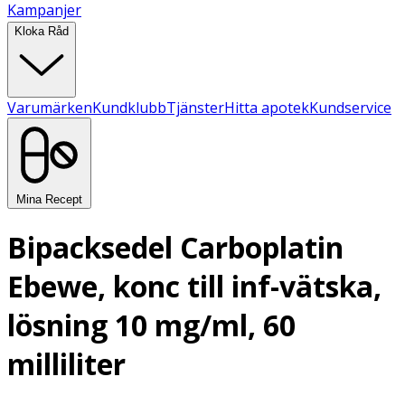
Kampanjer
Kloka Råd
Varumärken
Kundklubb
Tjänster
Hitta apotek
Kundservice
Mina Recept
Bipacksedel Carboplatin
Ebewe, konc till inf-vätska,
lösning 10 mg/ml, 60
milliliter