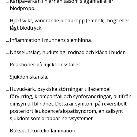
Kärlpåverkan i hjärnan såsom slaganfall eller
blodpropp.
Hjärtsvikt, vandrande blodpropp (emboli), högt eller
lågt blodtryck.
Inflammation i munnens slemhinna.
Nässelutslag, hudutslag, rodnad och klåda i huden.
Reaktioner på injektionsstället.
Sjukdomskänsla.
Huvudvärk, psykiska störningar till exempel
förvirring, krampanfall och synförändringar, alltifrån
dimsyn till blindhet. Detta är symtom på reversibelt
posteriort leukoencefalopatisyndrom, en sällsynt
sjukdom som drabbar nervsystemet.
Bukspottkörtelinflammation.