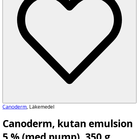
Canoderm
,
Läkemedel
Canoderm, kutan emulsion
5 % (med pump), 350 g