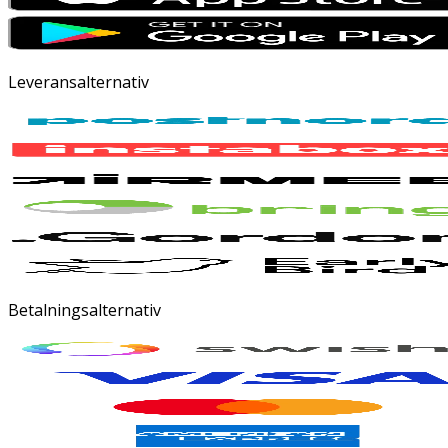
Leveransalternativ
Betalningsalternativ