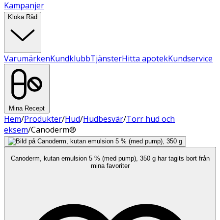
Kampanjer
Kloka Råd
Varumärken
Kundklubb
Tjänster
Hitta apotek
Kundservice
Mina Recept
Hem
/
Produkter
/
Hud
/
Hudbesvär
/
Torr hud och
eksem
/
Canoderm®
Canoderm, kutan emulsion 5 % (med pump), 350 g har tagits bort från
mina favoriter