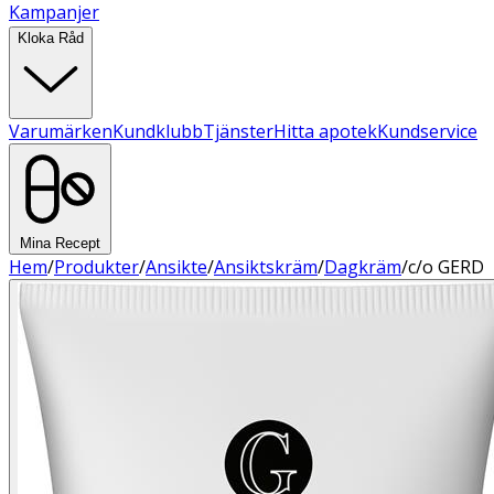
Kampanjer
Kloka Råd
Varumärken
Kundklubb
Tjänster
Hitta apotek
Kundservice
Mina Recept
Hem
/
Produkter
/
Ansikte
/
Ansiktskräm
/
Dagkräm
/
c/o GERD