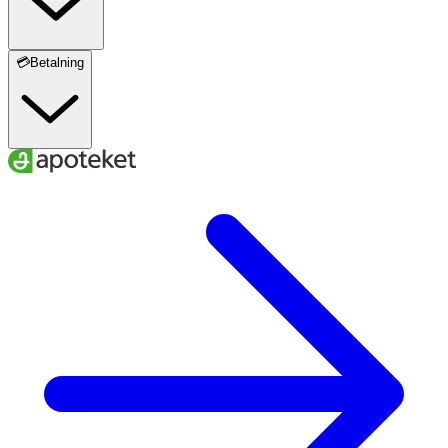
💳Betalning