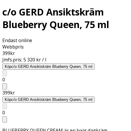
c/o GERD Ansiktskräm
Blueberry Queen, 75 ml
Endast online
Webbpris
399
kr
Jmfs.pris:
5 320 kr / l
Köp
c/o GERD Ansiktskräm Blueberry Queen, 75 ml
0
399
kr
Köp
c/o GERD Ansiktskräm Blueberry Queen, 75 ml
0
BLUEBERRY QUEEN CREAM är en lyxig dagkräm