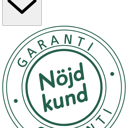
huvudingrediens. Blåbärsfröolja har ett högt innehåll av
den kraftfulla antioxidanten E-vitamin som hjälper till att
skydda huden mot yttre påverkan, samt bidra till hudens
naturliga återhämtning och elasticitet.
Användning
- Börja med att rengöra huden noggrant för att avlägsna
smuts, olja och eventuella rester av makeup. En ren hud
absorberar krämens aktiva ingredienser mer effektivt.
- Ta en liten mängd kräm på fingertopparna och
applicera jämnt över ansikte och hals med mjuka,
uppåtgående rörelser.
- Massera in krämen tills den är helt absorberad av
huden.
- Förvaras svalt och mörkt. Bör inte exponeras för direkt
solljus.
Innehåll