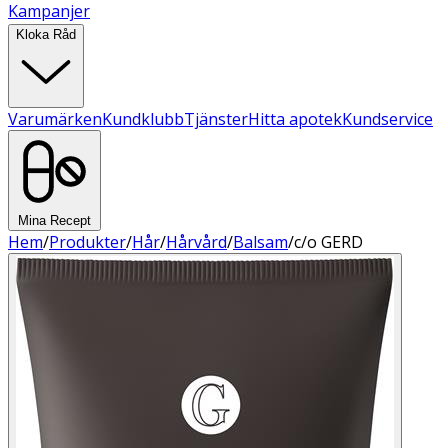
Kampanjer
Kloka Råd
Varumärken
Kundklubb
Tjänster
Hitta apotek
Kundservice
Mina Recept
Hem
/
Produkter
/
Hår
/
Hårvård
/
Balsam
/
c/o GERD