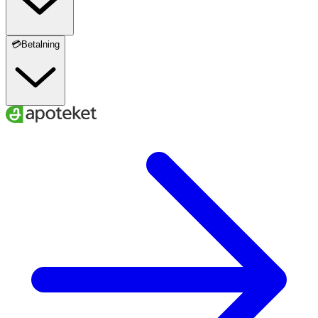
💳Betalning