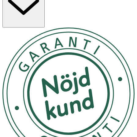
även hjortronextrakt som är rikt på nyttiga fettsyror och
C-vitamin och ger ytterligare näring åt håret.
Användning
- Börja med att tvätta håret noggrant med schampo och
se till att skölja ur ordentligt.
- Applicera en passande mängd balsam över hela håret,
med fokus på längderna och topparna.
- Låt balsamet verka i minst två minuter för att låta
ingredienserna tränga in verka.
- Avsluta med att skölja håret grundligt med varmt vatten
för att ta bort allt balsam.
- Förvaras svalt och mörkt. Bör inte exponeras för direkt
solljus.
Innehåll
Aqua, Cetyl Alcohol, Sodium Levulinate (from rice starch),