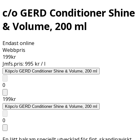
c/o GERD Conditioner Shine
& Volume, 200 ml
Endast online
Webbpris
199
kr
Jmfs.pris:
995 kr / l
Köp
c/o GERD Conditioner Shine & Volume, 200 ml
0
199
kr
Köp
c/o GERD Conditioner Shine & Volume, 200 ml
0
En lätt balsam speciellt utvecklad för fint, skandinaviskt