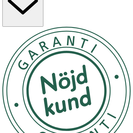
(anjoniska) egenskaper, vilket gör att det binder till håret
och ger naturlig volym utan att tynga ner.
Användning
- Blöt håret ordentligt med vatten och massera in
schampot i hårbotten och längder.
- Arbeta upp ett lödder genom att noggrant massera
schampot in i håret.
- Skölj noggrant med varmt vatten tills allt schampo är
borta.
- Vid behov, upprepa processen för en extra
rengöringseffekt.
- Komplettera gärna med
B2 Hair Serum
.
- Förvaras svalt och mörkt. Bör inte exponeras för direkt
solljus.
Innehåll