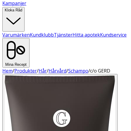
Kampanjer
Kloka Råd
Varumärken
Kundklubb
Tjänster
Hitta apotek
Kundservice
Mina Recept
Hem
/
Produkter
/
Hår
/
Hårvård
/
Schampo
/
c/o GERD