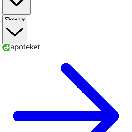
💳Betalning