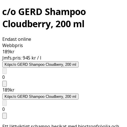
c/o GERD Shampoo
Cloudberry, 200 ml
Endast online
Webbpris
189
kr
Jmfs.pris:
945 kr / l
Köp
c/o GERD Shampoo Cloudberry, 200 ml
0
189
kr
Köp
c/o GERD Shampoo Cloudberry, 200 ml
0
Ett lättviktigt schampo berikat med hjortronfröolja och