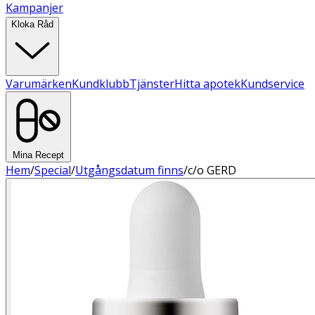
Kampanjer
Kloka Råd
Varumärken
Kundklubb
Tjänster
Hitta apotek
Kundservice
Mina Recept
Hem
/
Special
/
Utgångsdatum finns
/
c/o GERD