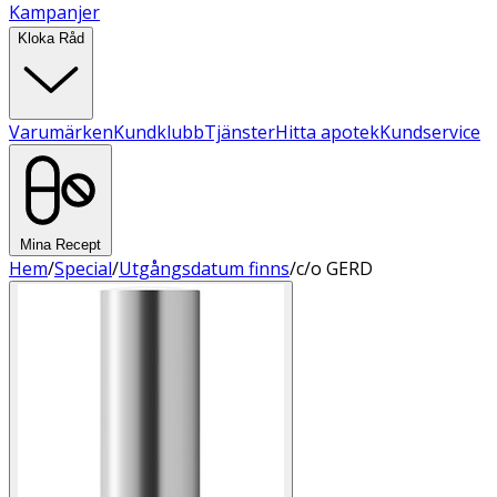
Kampanjer
Kloka Råd
Varumärken
Kundklubb
Tjänster
Hitta apotek
Kundservice
Mina Recept
Hem
/
Special
/
Utgångsdatum finns
/
c/o GERD