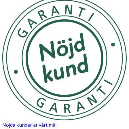
huden för ytterligare hudvårdsprodukter.
Användning
- Börja med att rengöra din hud noggrant för att
avlägsna smuts och makeup.
- Håll flaskan en armlängds avstånd från ansiktet och
spraya misten jämnt över huden.
- För en mer koncentrerad applicering, till exempel efter
rakning, blöt en bomullspad med misten och applicera
direkt på det rakade området.
- För att minska svullnad och påsar under ögonen,
applicera en blöt bomullspad över stängda ögon och låt
verka i några minuter för en svalkande och lugnande
effekt.
- Efter att misten har absorberats, fortsätt med din
vanliga hudvårdsrutin, inklusive serum, olja och/eller
Nöjda kunder är vårt mål
ansiktskräm för att låsa in fukten och ge ytterligare