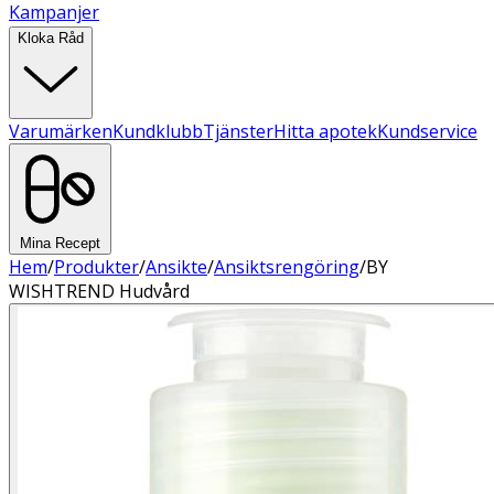
Kampanjer
Kloka Råd
Varumärken
Kundklubb
Tjänster
Hitta apotek
Kundservice
Mina Recept
Hem
/
Produkter
/
Ansikte
/
Ansiktsrengöring
/
BY
WISHTREND Hudvård