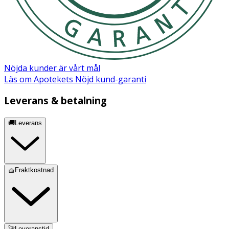
Leaf Powder, Acetyl Methionine, Lysine HCl, Proline,
Sodium Ascorbyl Phosphate, Theanine, Betaine, Cellulose
Gum, Citric Acid, Papain, Sodium Hyaluronate, Sorbitol,
Carica Papaya Fruit Extract, Glycerin, 1,2Hexanediol
Nöjda kunder är vårt mål
Läs om Apotekets Nöjd kund-garanti
Leverans & betalning
🚚Leverans
🧺Fraktkostnad
🚀Leveranstid