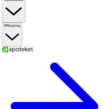
💳Betalning