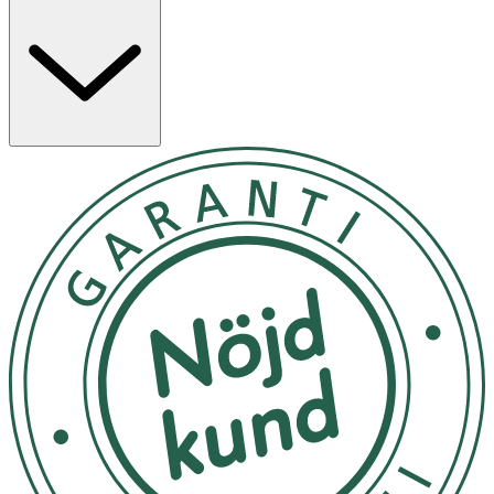
minska porer, hålla huden återfuktad, verkar milt
exfolierande och rengör på djupet.
Användning
- Mixa pulvret med vatten i handen och arbeta upp ett
skum.
- För känslig hud, använd 2–3 ggr/vecka, annars varje
dag.
- Använd inte i samma rutin som annan produkt med
exfolierande egenskaper (t.ex. retinol eller hög
koncentration av vitamin C, AHA eller BHA).
Förvaring
Förvara svalt och torrt och ej i direkt solljus.
Innehåll
Sodium Bicarbonate, Sodium Cocoyl Isethionate, Sodium
Lauroyl Glutamate, Zea Mays Starch, Camellia Sinensis