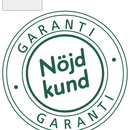
Ingredienser:
" Aqua/Water/Eau, Cetyl Alcohol, Propylene Glycol,
Cetearyl Alcohol, Guar Hydroxypropyltrimonium Chloride,
Vaccinium Myrtillus Fruit Extract, Helianthus Annuus
(Sunflower) Seed Oil, Glycerin,
Amodimethicone/Morpholinomethyl Silsesquioxane
Copolymer, Pentaerythrityl Tetra-Di-T-Butyl
Hydroxyhydrocinnamate, Propanediol, Behentrimonium
Chloride, Quaternium-95, Trideceth-5, Dehydroacetic
Acid, Potassium Sorbate, Benzoic Acid, Sorbic Acid, Alpha-
Isomethyl Ionone, Benzyl Salicylate, Citronellol, Geraniol,
Hexamethylindanopyran, Hydroxycitronellal, Hexyl
Cinnamal, Linalool, Phenoxyethanol, Parfum/Fragrance,
Basic Red 76, Basic Blue 99 "