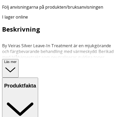
Följ anvisningarna på produkten/bruksanvisningen
I lager online
Beskrivning
By Veiras Silver Leave-In Treatment är en mjukgörande
och färgbevarande behandling med värmeskydd. Berikad
med blåbärsextrakt som neutraliserar guldiga toner.
Läs mer
Innehåller färgbevarande ingredienser och är 100%
veganskt.
Applicera på torrt eller fuktigt hår. Skölj ej ur.
Produktfakta
Förvaras i rumstemperatur.
OK för gravida och ammande:
Ja