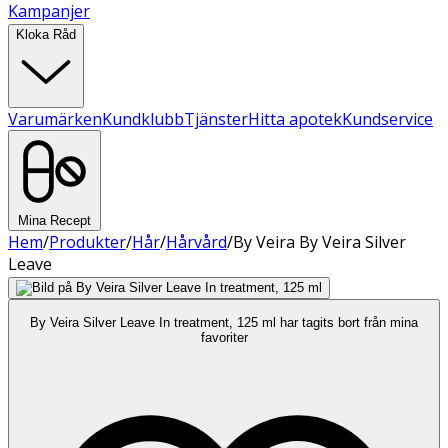
Kampanjer
Kloka Råd
Varumärken
Kundklubb
Tjänster
Hitta apotek
Kundservice
Mina Recept
Hem
/
Produkter
/
Hår
/
Hårvård
/
By Veira By Veira Silver
Leave
By Veira Silver Leave In treatment, 125 ml har tagits bort från mina
favoriter