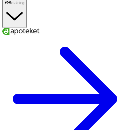
💳Betalning