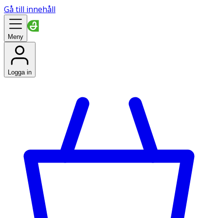
Gå till innehåll
Meny
Logga in