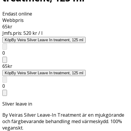
Endast online
Webbpris
65
kr
Jmfs.pris:
520 kr / l
Köp
By Veira Silver Leave In treatment, 125 ml
0
65
kr
Köp
By Veira Silver Leave In treatment, 125 ml
0
Sliver leave in
By Veiras Silver Leave-In Treatment är en mjukgörande
och färgbevarande behandling med värmeskydd. 100%
veganskt.