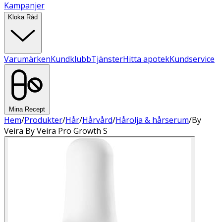
Kampanjer
Kloka Råd
Varumärken
Kundklubb
Tjänster
Hitta apotek
Kundservice
Mina Recept
Hem
/
Produkter
/
Hår
/
Hårvård
/
Hårolja & hårserum
/
By
Veira By Veira Pro Growth S