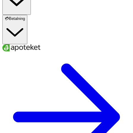
💳Betalning