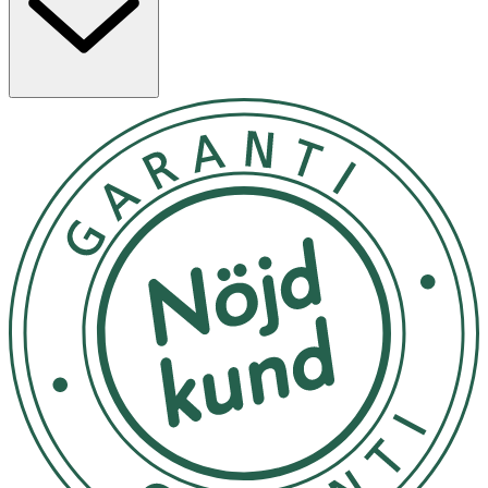
Ingredienser:
INGREDIENTS: Aqua/Water/Eau, Propylene Glycol,
Butylene Glycol, Aloe Barbadensis Leaf Juice, Glycerin,
Mimosa Tenuiflora Bark Extract, Niacinamide, Panthenol,
Piroctone Olamine, Allantoin, Acetyl Tetrapeptide-3,
Hydrolyzed Yeast Protein, Biotin, Threonine, Lactic Acid,
Citric Acid, Trifolium Pratense (Clover) Flower Extract,
Dextran, Xanthan Gum, Pyridoxine HCl, Sodium Benzoate,
Disodium Phosphate, Potassium Sorbate,
Ethylhexylglycerin, Phenoxyethanol, Parfum/Fragrance