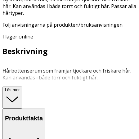
hår. Kan användas i både torrt och fuktigt hår. Passar alla
hårtyper.
Följ anvisningarna på produkten/bruksanvisningen
I lager online
Beskrivning
Hårbottenserum som främjar tjockare och friskare hår.
Kan användas i både torr och fuktigt hår.
Läs mer
Applicera serumet i håtbotten och massera in. Fungerar
både i torrt och fuktigt hår.
Förvaras i rumstemperatur.
Produktfakta
OK för gravida och ammande:
Ja