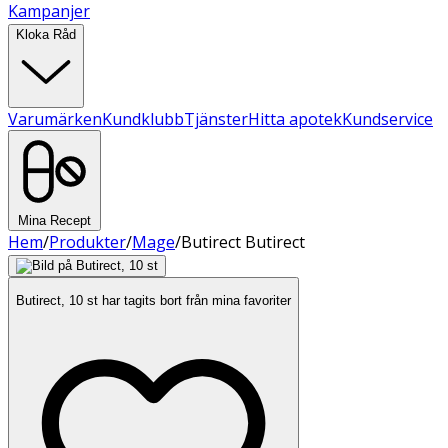
Kampanjer
Kloka Råd
Varumärken
Kundklubb
Tjänster
Hitta apotek
Kundservice
Mina Recept
Hem
/
Produkter
/
Mage
/
Butirect Butirect
Butirect, 10 st har tagits bort från mina favoriter