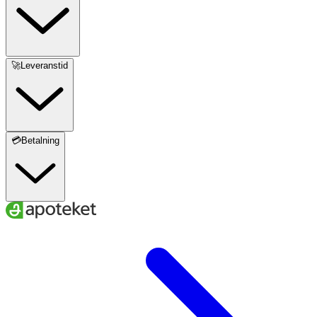
🚀Leveranstid
💳Betalning