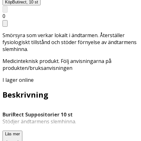
Köp
Butirect, 10 st
0
Smörsyra som verkar lokalt i ändtarmen. Återställer
fysiologiskt tillstånd och stöder förnyelse av ändtarmens
slemhinna.
Medicinteknisk produkt. Följ anvisningarna på
produkten/bruksanvisningen
I lager online
Beskrivning
BuriRect Suppositorier 10 st
Stödjer ändtarmens slemhinna.
BuriRect suppositorier innehåller smörsyra (butyrat) som
Läs mer
frisätts lokalt i ändtarmen. Produkten används för att