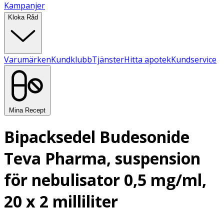
Kampanjer
Kloka Råd
Varumärken
Kundklubb
Tjänster
Hitta apotek
Kundservice
Mina Recept
Bipacksedel Budesonide
Teva Pharma, suspension
för nebulisator 0,5 mg/ml,
20 x 2 milliliter