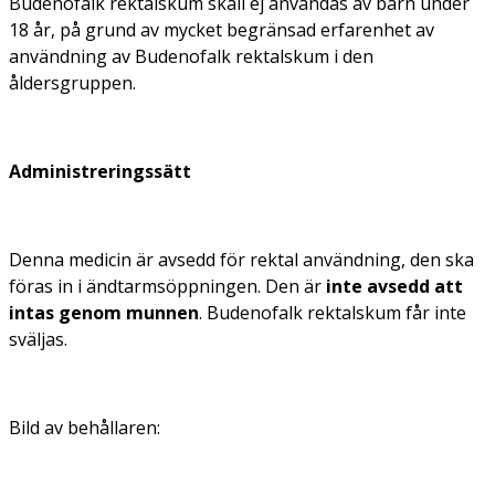
Budenofalk rektalskum skall ej användas av barn under
18 år, på grund av mycket begränsad erfarenhet av
användning av Budenofalk rektalskum i den
åldersgruppen.
Administreringssätt
Denna medicin är avsedd för rektal användning, den ska
föras in i ändtarmsöppningen. Den är
inte avsedd att
intas genom munnen
. Budenofalk rektalskum får inte
sväljas.
Bild av behållaren: