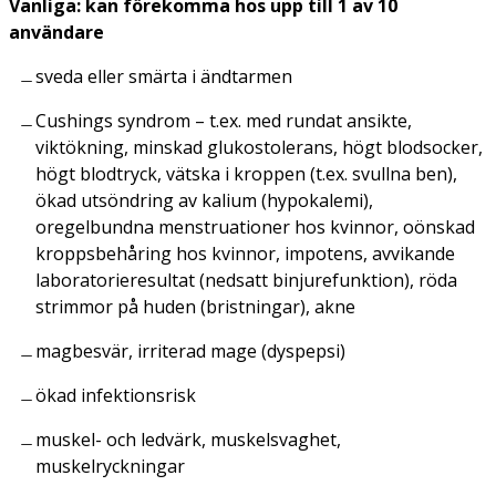
Vanliga: kan förekomma hos upp till 1 av 10
användare
sveda eller smärta i ändtarmen
Cushings syndrom – t.ex. med rundat ansikte,
viktökning, minskad glukostolerans, högt blodsocker,
högt blodtryck, vätska i kroppen (t.ex. svullna ben),
ökad utsöndring av kalium (hypokalemi),
oregelbundna menstruationer hos kvinnor, oönskad
kroppsbehåring hos kvinnor, impotens, avvikande
laboratorieresultat (nedsatt binjurefunktion), röda
strimmor på huden (bristningar), akne
magbesvär, irriterad mage (dyspepsi)
ökad infektionsrisk
muskel- och ledvärk, muskelsvaghet,
muskelryckningar