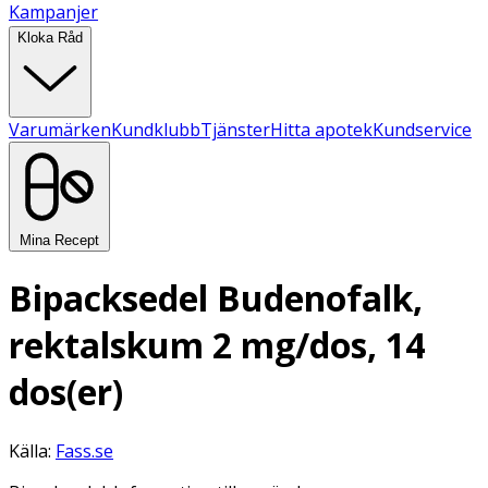
Kampanjer
Kloka Råd
Varumärken
Kundklubb
Tjänster
Hitta apotek
Kundservice
Mina Recept
Bipacksedel Budenofalk,
rektalskum 2 mg/dos, 14
dos(er)
Källa:
Fass.se