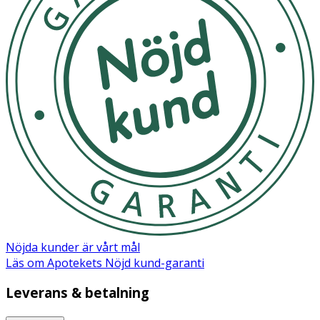
Potassium Sorbate, Cocamidopropyl Betaine, Glycol
Distearate, Laureth-10, Cocamide Mea, Citric Acid, CI
42090 (FD&C Blue No.1), CI 45410 (D&C Red 28), CI 17200
(D&C Red No.33).
Nöjda kunder är vårt mål
Läs om Apotekets Nöjd kund-garanti
Leverans & betalning