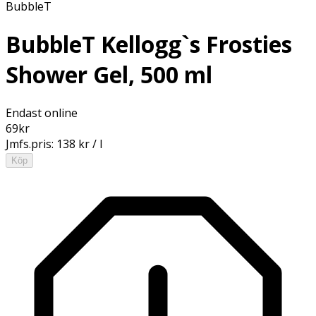
BubbleT
BubbleT Kellogg`s Frosties
Shower Gel, 500 ml
Endast online
69
kr
Jmfs.pris:
138 kr / l
Köp