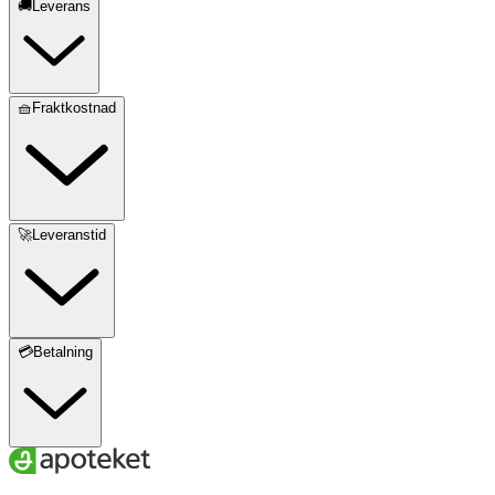
🚚Leverans
🧺Fraktkostnad
🚀Leveranstid
💳Betalning