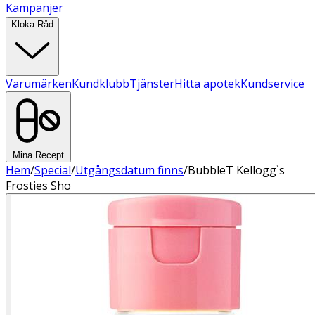
Kampanjer
Kloka Råd
Varumärken
Kundklubb
Tjänster
Hitta apotek
Kundservice
Mina Recept
Hem
/
Special
/
Utgångsdatum finns
/
BubbleT Kellogg`s
Frosties Sho