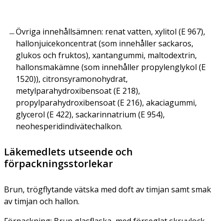
Övriga innehållsämnen: renat vatten, xylitol (E 967),
hallonjuicekoncentrat (som innehåller sackaros,
glukos och fruktos), xantangummi, maltodextrin,
hallonsmakämne (som innehåller propylenglykol (E
1520)), citronsyramonohydrat,
metylparahydroxibensoat (E 218),
propylparahydroxibensoat (E 216), akaciagummi,
glycerol (E 422), sackarinnatrium (E 954),
neohesperidindivätechalkon.
Läkemedlets utseende och
förpackningsstorlekar
Brun, trögflytande vätska med doft av timjan samt smak
av timjan och hallon.
Förpackning: Brun glasflaska, med förseglat skruvlock,