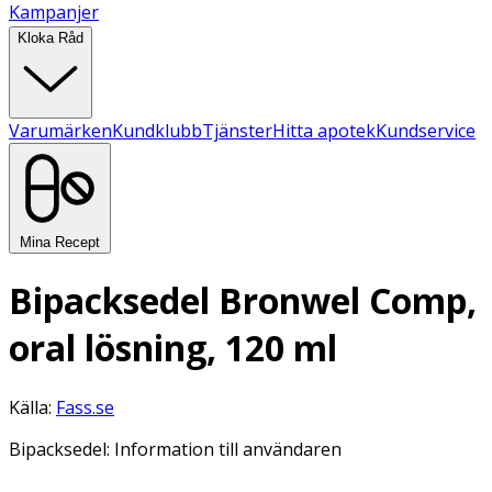
Kampanjer
Kloka Råd
Varumärken
Kundklubb
Tjänster
Hitta apotek
Kundservice
Mina Recept
Bipacksedel Bronwel Comp,
oral lösning, 120 ml
Källa:
Fass.se
Bipacksedel: Information till användaren