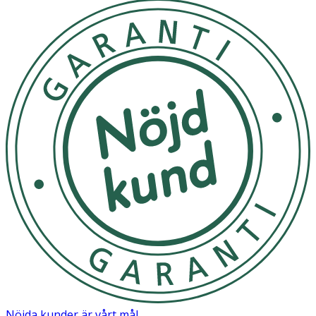
självständig och trygg under potträningen. Istället för att
behöva byta till blöja efter en olycka, kan barnet
fortsätta öva – och känna sig stolt över sina framsteg.
Storleksguide: S – upp till
Potträningsbyxan är sydd med ett fuktskyddande lager
samt ett absorberande lager under det mjuka yttre tyget
och passar både flickor och pojkar.
Yttertyg 80% bomull, 20% polyester. Inre lagret i grenen
består av PUL (polyuretanlaminat) med fyllning av
polyester. Ingen specifik förvaring krävs.
OK för gravida och ammande:
Ja
Nöjda kunder är vårt mål