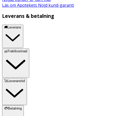
Läs om Apotekets Nöjd kund-garanti
Leverans & betalning
🚚Leverans
🧺Fraktkostnad
🚀Leveranstid
💳Betalning