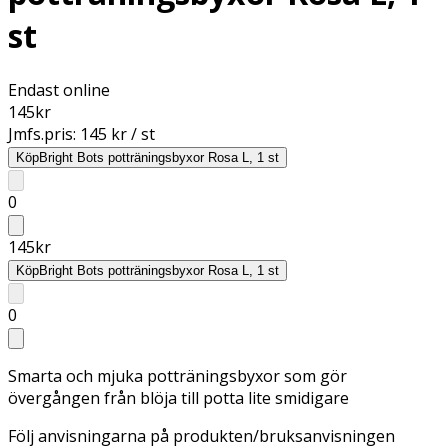
st
Endast online
145
kr
Jmfs.pris:
145 kr / st
Köp
Bright Bots potträningsbyxor Rosa L, 1 st
0
145
kr
Köp
Bright Bots potträningsbyxor Rosa L, 1 st
0
Smarta och mjuka potträningsbyxor som gör
övergången från blöja till potta lite smidigare
Följ anvisningarna på produkten/bruksanvisningen