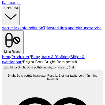
Kampanjer
Kloka Råd
Varumärken
Kundklubb
Tjänster
Hitta apotek
Kundservice
Mina Recept
Hem
/
Produkter
/
Baby, barn & förälder
/
Blöjor &
tvättlappar
/
Bright Bots Bright Bots potträ
Bright Bots potträningsbyxor Rosa L, 1 st har tagits bort från mina
favoriter