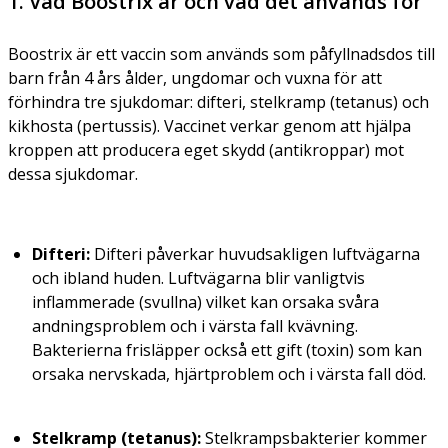
1. Vad Boostrix är och vad det används för
Boostrix är ett vaccin som används som påfyllnadsdos till
barn från 4 års ålder, ungdomar och vuxna för att
förhindra tre sjukdomar: difteri, stelkramp (tetanus) och
kikhosta (pertussis). Vaccinet verkar genom att hjälpa
kroppen att producera eget skydd (antikroppar) mot
dessa sjukdomar.
Difteri:
Difteri påverkar huvudsakligen luftvägarna
och ibland huden. Luftvägarna blir vanligtvis
inflammerade (svullna) vilket kan orsaka svåra
andningsproblem och i värsta fall kvävning.
Bakterierna frisläpper också ett gift (toxin) som kan
orsaka nervskada, hjärtproblem och i värsta fall död.
Stelkramp (tetanus):
Stelkrampsbakterier kommer