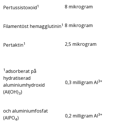
1
8 mikrogram
Pertussistoxoid
1
8 mikrogram
Filamentöst hemagglutinin
1
2,5 mikrogram
Pertaktin
1
adsorberat på
hydratiserad
3+
0,3 milligram Al
aluminiumhydroxid
(Al(OH)
)
3
och aluminiumfosfat
3+
0,2 milligram Al
(AlPO
)
4