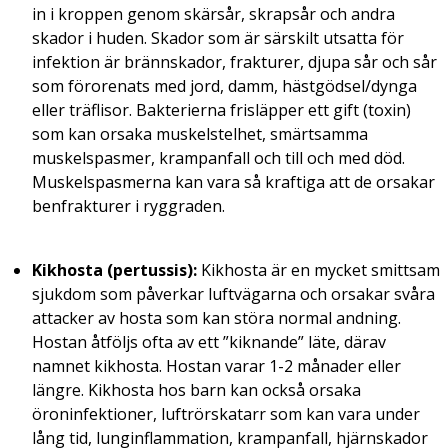
in i kroppen genom skärsår, skrapsår och andra
skador i huden. Skador som är särskilt utsatta för
infektion är brännskador, frakturer, djupa sår och sår
som förorenats med jord, damm, hästgödsel/dynga
eller träflisor. Bakterierna frisläpper ett gift (toxin)
som kan orsaka muskelstelhet, smärtsamma
muskelspasmer, krampanfall och till och med död.
Muskelspasmerna kan vara så kraftiga att de orsakar
benfrakturer i ryggraden.
Kikhosta (pertussis):
Kikhosta är en mycket smittsam
sjukdom som påverkar luftvägarna och orsakar svåra
attacker av hosta som kan störa normal andning.
Hostan åtföljs ofta av ett ”kiknande” läte, därav
namnet kikhosta. Hostan varar 1-2 månader eller
längre. Kikhosta hos barn kan också orsaka
öroninfektioner, luftrörskatarr som kan vara under
lång tid, lunginflammation, krampanfall, hjärnskador