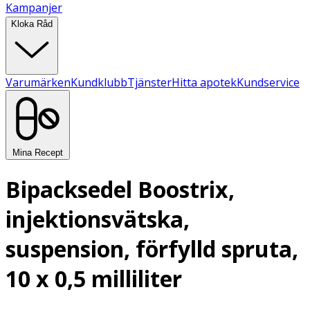
Kampanjer
Kloka Råd
Varumärken
Kundklubb
Tjänster
Hitta apotek
Kundservice
Mina Recept
Bipacksedel Boostrix,
injektionsvätska,
suspension, förfylld spruta,
10 x 0,5 milliliter