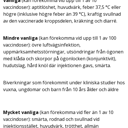
Vanliga
(kan förekomma vid upp till 1 av 10
vaccindoser): aptitlöshet, huvudvärk, feber 37,5 °C eller
högre (inklusive högre feber än 39 °C), kraftig svullnad
av den vaccinerade kroppsdelen, kräkning och diarré.
Mindre vanliga
(kan förekomma vid upp till 1 av 100
vaccindoser): övre luftvägsinfektion,
uppmärksamhetsstörningar, utsöndringar från ögonen
med klåda och skorpor på ögonlocken (konjunktivit),
hudutslag, hård knöl där injektionen gavs, smärta.
Biverkningar som förekommit under kliniska studier hos
vuxna, ungdomar och barn från 10 års ålder och äldre
Mycket vanliga
(kan förekomma vid fler än 1 av 10
vaccindoser): smärta, rodnad och svullnad vid
injektionsstället, huvudvärk, trötthet, allmän