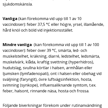
sjukdomskänsla.
Vanliga
(kan förekomma vid upp till 1 av 10
vaccindoser): feber 37,5 °C eller högre, yrsel, illamående,
hård knöl och böld vid injektionsstället.
Mindre vanliga
(kan förekomma vid upp till 1 av 100
vaccindoser): feber över 39 °C, smärta, led- och
muskelstelhet, kräkning, diarré, ledstelhet, ledsmärta,
muskelvärk, klåda, kraftig svettning (hyperhidros),
hudutslag, svullna körtlar i halsen, armhålan eller
ljumsken (lymfadenopati), ont i halsen eller obehag vid
sväljning (faryngit), övre luftvägsinfektion, hosta,
svimning (synkope), influensaliknande symtom, t.ex.
feber, halsont, rinnande näsa, hosta och frossa.
Följande biverkningar förekom under rutinanvändning