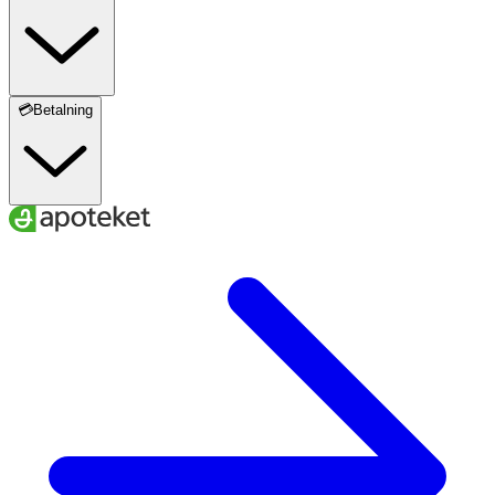
💳Betalning