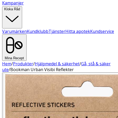
Kampanjer
Kloka Råd
Varumärken
Kundklubb
Tjänster
Hitta apotek
Kundservice
Mina Recept
Hem
/
Produkter
/
Hjälpmedel & säkerhet
/
Gå, stå & säker
ute
/
Bookman Urban Visibi Reflekter