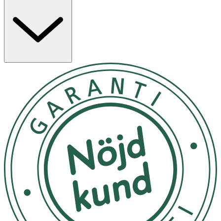
Användning
- Fäst klistermärket på din cykel, barnvagn eller dylikt
som har en slät yta.
- Se till att klistermärket är rent för att förbättra
synligheten.
- Rengör ytan den ska fästas på innan applicering.
Förvaring
Förvara i ren och torr miljö och utsätt inte för direkt
solljus.