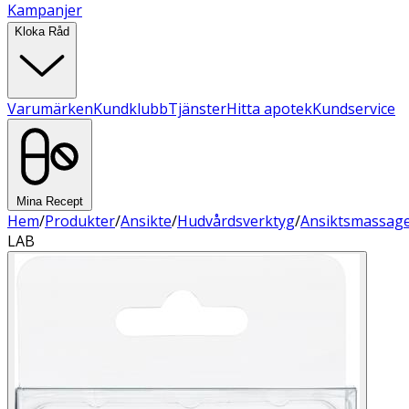
Kampanjer
Kloka Råd
Varumärken
Kundklubb
Tjänster
Hitta apotek
Kundservice
Mina Recept
Hem
/
Produkter
/
Ansikte
/
Hudvårdsverktyg
/
Ansiktsmassag
LAB