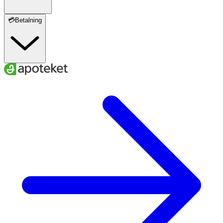
💳Betalning