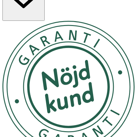
puffighet i ansiktet.
Material
Jadesten