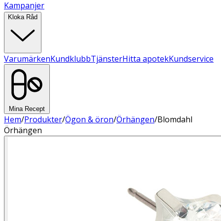
Kampanjer
Kloka Råd
Varumärken
Kundklubb
Tjänster
Hitta apotek
Kundservice
Mina Recept
Hem
/
Produkter
/
Ögon & öron
/
Örhängen
/
Blomdahl
Örhängen