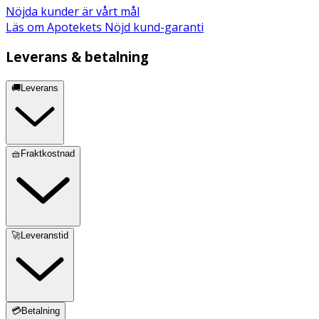
Nöjda kunder är vårt mål
Läs om Apotekets Nöjd kund-garanti
Leverans & betalning
🚚Leverans
🧺Fraktkostnad
🚀Leveranstid
💳Betalning