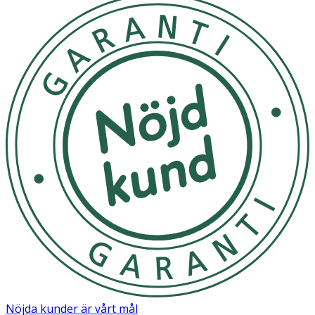
Nöjda kunder är vårt mål