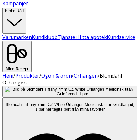
Kampanjer
Kloka Råd
Varumärken
Kundklubb
Tjänster
Hitta apotek
Kundservice
Mina Recept
Hem
/
Produkter
/
Ögon & öron
/
Örhängen
/
Blomdahl
Örhängen
Blomdahl Tiffany 7mm CZ White Örhängen Medicinsk titan Guldfärgad,
1 par har tagits bort från mina favoriter