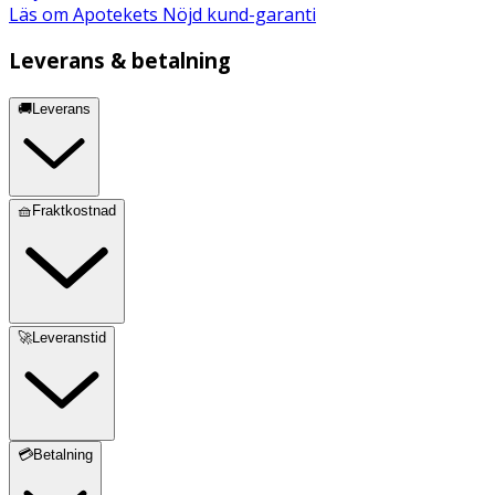
Läs om Apotekets Nöjd kund-garanti
Leverans & betalning
🚚Leverans
🧺Fraktkostnad
🚀Leveranstid
💳Betalning