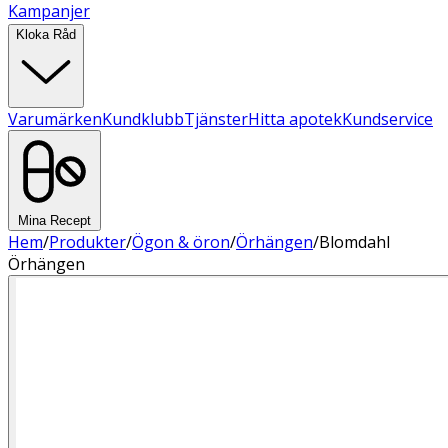
Kampanjer
Kloka Råd
Varumärken
Kundklubb
Tjänster
Hitta apotek
Kundservice
Mina Recept
Hem
/
Produkter
/
Ögon & öron
/
Örhängen
/
Blomdahl
Örhängen