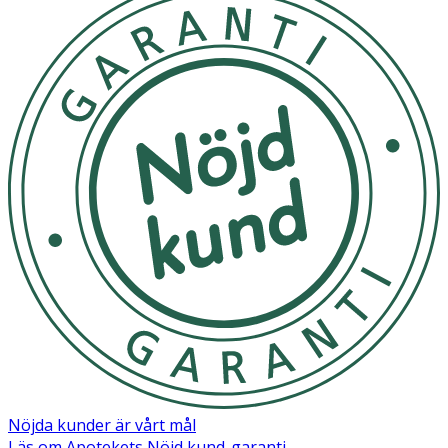
titanlåsens öglor något före användning, så sitter låsen
bättre.
Tänk på att hantera dina hudvänliga smycken varsamt,
så håller de sig fina länge. Ta av dig dina smycken när du
duschar och undvik dessutom att få smink,
hårvårdsprodukter, sprit och andra kemikalier på
smyckena. Ta av och rengör dina smycken regelbundet
med tvål och vatten, så behåller de sin lyster. För
örhängen i medicinsk plast, innebär det dessutom att
låsen sitter bättre. Örhängen i medicinsk plast är
generellt sett tåliga, men stiften, krokarna och hängena
är mjuka och behöver hanteras varsamt. Tryck ihop
titanlåsens öglor något före användning, så sitter låsen
bättre.
OK för gravida och ammande:
Ja
Nöjda kunder är vårt mål
Läs om Apotekets Nöjd kund-garanti