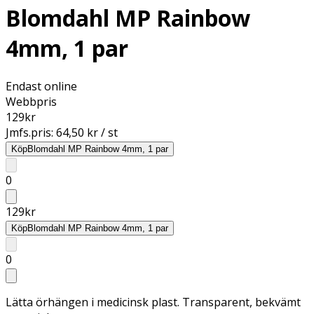
Blomdahl MP Rainbow
4mm, 1 par
Endast online
Webbpris
129
kr
Jmfs.pris:
64,50 kr / st
Köp
Blomdahl MP Rainbow 4mm, 1 par
0
129
kr
Köp
Blomdahl MP Rainbow 4mm, 1 par
0
Lätta örhängen i medicinsk plast. Transparent, bekvämt