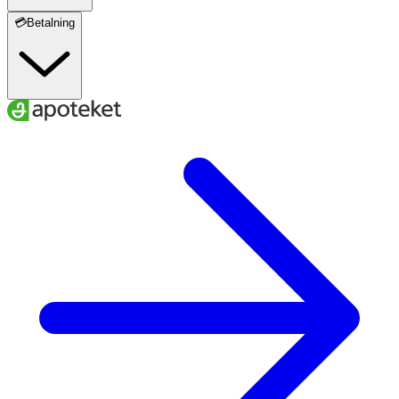
💳Betalning