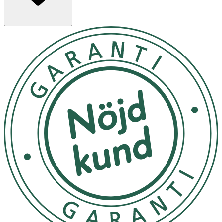
generellt sett tåliga, men stiften, krokarna och hängena
är mjuka och behöver hanteras varsamt. Tryck ihop
titanlåsens öglor något före användning, så sitter låsen
bättre.
Tänk på att hantera dina hudvänliga smycken varsamt,
så håller de sig fina länge. Ta av dig dina smycken när du
duschar och undvik dessutom att få smink,
hårvårdsprodukter, sprit och andra kemikalier på
smyckena. Ta av och rengör dina smycken regelbundet
med tvål och vatten, så behåller de sin lyster. För
örhängen i medicinsk plast, innebär det dessutom att
låsen sitter bättre. Örhängen i medicinsk plast är
generellt sett tåliga, men stiften, krokarna och hängena
är mjuka och behöver hanteras varsamt. Tryck ihop
titanlåsens öglor något före användning, så sitter låsen
bättre.
OK för gravida och ammande:
Ja