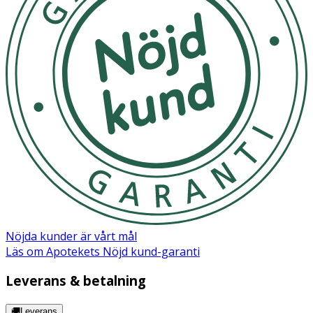
bättre.
Förvara dem gärna i sin förpackning eller i sin
smyckesask när du inte använder dem.
OK för gravida och ammande:
Ja
Nöjda kunder är vårt mål
Läs om Apotekets Nöjd kund-garanti
Leverans & betalning
🚚Leverans