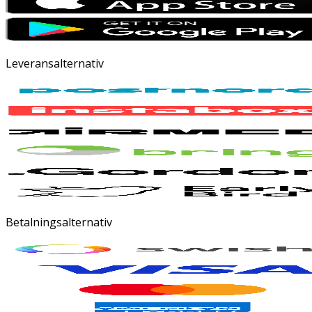
Leveransalternativ
Betalningsalternativ