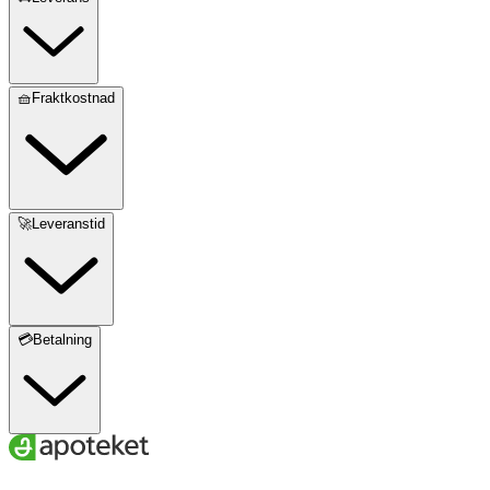
🧺Fraktkostnad
🚀Leveranstid
💳Betalning