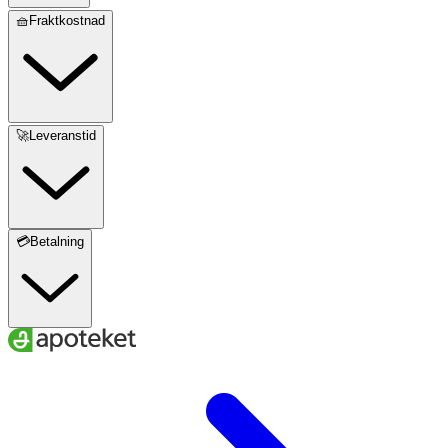
🧺Fraktkostnad
🚀Leveranstid
💳Betalning