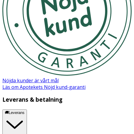
Förvara dem gärna i sin förpackning eller i sin
smyckesask när du inte använder dem.
OK för gravida och ammande:
Ja
Nöjda kunder är vårt mål
Läs om Apotekets Nöjd kund-garanti
Leverans & betalning
🚚Leverans