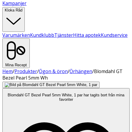
Kampanjer
Kloka Råd
Varumärken
Kundklubb
Tjänster
Hitta apotek
Kundservice
Mina Recept
Hem
/
Produkter
/
Ögon & öron
/
Örhängen
/
Blomdahl GT
Bezel Pearl 5mm Wh
Blomdahl GT Bezel Pearl 5mm White, 1 par har tagits bort från mina
favoriter