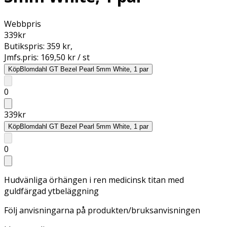
Webbpris
339
kr
Butikspris:
359 kr
,
Jmfs.pris:
169,50 kr / st
Köp
Blomdahl GT Bezel Pearl 5mm White, 1 par
0
339
kr
Köp
Blomdahl GT Bezel Pearl 5mm White, 1 par
0
Hudvänliga örhängen i ren medicinsk titan med
guldfärgad ytbeläggning
Följ anvisningarna på produkten/bruksanvisningen