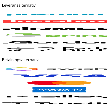
Leveransalternativ
Betalningsalternativ