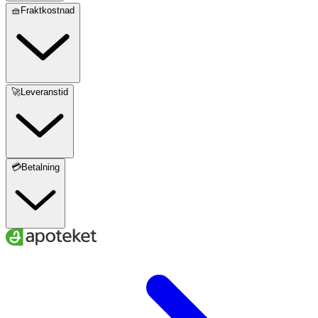
🧺Fraktkostnad
🚀Leveranstid
💳Betalning