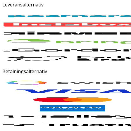
Leveransalternativ
Betalningsalternativ