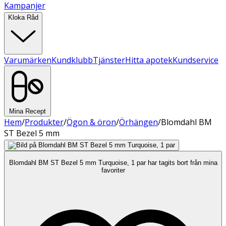
Kampanjer
Kloka Råd
Varumärken
Kundklubb
Tjänster
Hitta apotek
Kundservice
Mina Recept
Hem
/
Produkter
/
Ögon & öron
/
Örhängen
/
Blomdahl BM
ST Bezel 5 mm
Blomdahl BM ST Bezel 5 mm Turquoise, 1 par har tagits bort från mina
favoriter