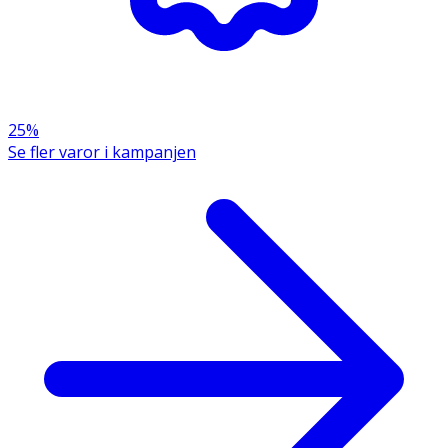
· Massera in i hår och hårbotten
· Skölj noggrant
Förvaring
25%
Förvaras upprätt, stående, i rumstemperatur.
Se fler varor i kampanjen
Innehåll
Aqua (Water), Cetearyl Alcohol, Glycerin, Propylene Glycol,
Behentrimonium Chloride, Dimethicone, Glycereth-2
Cocoate, Hydrolyzed Ceratonia Siliqua Seed Extract,
Panthenol, Squalane, Isopropyl Alcohol, Caprylyl Glycol,
Hydroxypropyl Guar, Lactic Acid, Bis-
Diisopropanolamino-PG-Propyl Disiloxane/Bis-Vinyl
Dimethicone Copolymer, Butyloctanol, Zea Mays (Corn)
Starch, Guar Hydroxypropyltrimonium Chloride,
Polyquaternium-7, Tetramethyl
Acetyloctahydronaphthalenes, Citric Acid, Sodium
Benzoate, Phenoxyethanol, Potassium Sorbate, Parfum