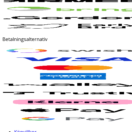
Betalningsalternativ
Köpvillkor