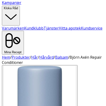
Kampanjer
Kloka Råd
Varumärken
Kundklubb
Tjänster
Hitta apotek
Kundservice
Mina Recept
Hem
/
Produkter
/
Hår
/
Hårvård
/
Balsam
/
Björn Axén Repair
Conditioner