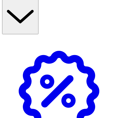
Formulan innehåller peptider, squalane och provitamin
B5 som tillsammans verkar mjukgörande och
fuktbevarande. Balsamet har en lätt blommig doft med
noter av cederträ och är dermatologiskt testat samt
veganskt.
Egenskaper
· Praktisk resestorlek
· Innehåller peptider som bidrar till att stärka håret
· Squalane verkar mjukgörande och ger glans
· Provitamin B5 bidrar till att återfukta hår och
hårbotten
· Passar för daglig användning på skadat och torrt hår
Användning
· Applicera i fuktigt hår efter schamponering