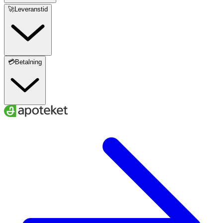
🚀Leveranstid
💳Betalning