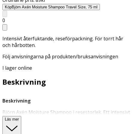
Köp
Björn Axén Moisture Shampoo Travel Size, 75 ml
0
Intensivt återfuktande, reseförpackning. För torrt hår
och hårbotten.
Följ anvisningarna på produkten/bruksanvisningen
I lager online
Beskrivning
Beskrivning
Björn Axén Moisture Shampoo i resestorlek. Ett intensivt
återfuktande
schampo
för torrt hår och hårbotten.
Läs mer
Innehåller hyaluronsyra och AntiDehydration
Technology som mjukgör och vårdar håret, samt ger