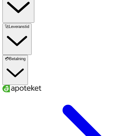
🚀Leveranstid
💳Betalning