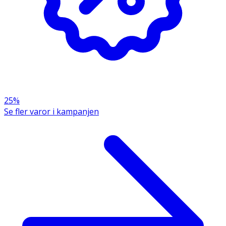
Hydrolyzed Hyaluronic Acid, Glycerin, Panthenol, Cocos
Nucifera (Coconut) Fruit Extract, Butyloctanol, Laureth4,
BisDiisopropanolaminoPGPropyl Disiloxane/BisVinyl
Dimethicone Copolymer, Guar Hydroxypropyltrimonium
Chloride, Sodium Chloride, Propylene Glycol, Formic Acid,
Phenoxyethanol, Potassium Sorbate, Sodium Benzoate,
Dehydroacetic Acid, Benzoic Acid, Lactic Acid, Parfum
(Fragrance).
25%
Se fler varor i kampanjen