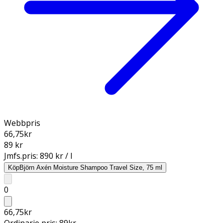
Webbpris
66,75
kr
89 kr
Jmfs.pris:
890 kr / l
Köp
Björn Axén Moisture Shampoo Travel Size, 75 ml
0
66,75
kr
Ordinarie pris:
89
kr