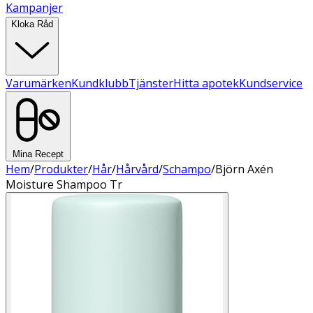
Kampanjer
Kloka Råd
Varumärken
Kundklubb
Tjänster
Hitta apotek
Kundservice
Mina Recept
Hem
/
Produkter
/
Hår
/
Hårvård
/
Schampo
/
Björn Axén
Moisture Shampoo Tr