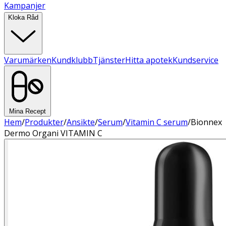
Kampanjer
Kloka Råd
Varumärken
Kundklubb
Tjänster
Hitta apotek
Kundservice
Mina Recept
Hem
/
Produkter
/
Ansikte
/
Serum
/
Vitamin C serum
/
Bionnex
Dermo Organi VITAMIN C