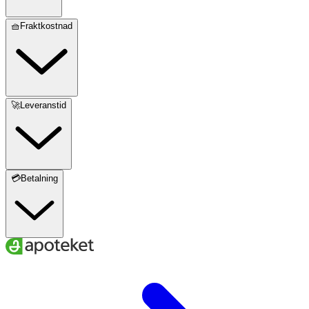
🧺Fraktkostnad
🚀Leveranstid
💳Betalning