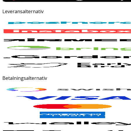
Leveransalternativ
Betalningsalternativ