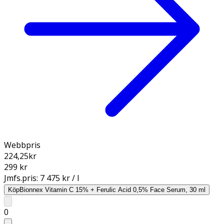
Webbpris
224,25
kr
299 kr
Jmfs.pris:
7 475 kr / l
Köp
Bionnex Vitamin C 15% + Ferulic Acid 0,5% Face Serum, 30 ml
0