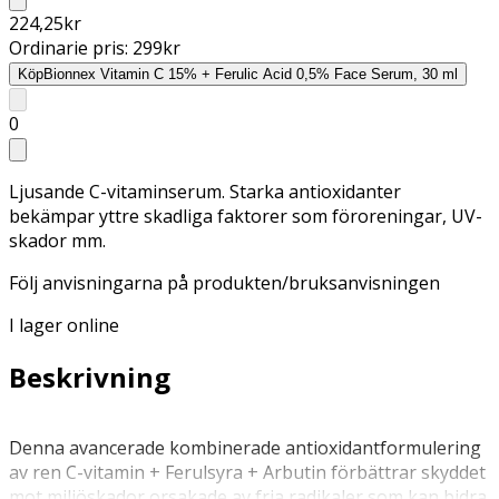
224,25
kr
Ordinarie pris:
299
kr
Köp
Bionnex Vitamin C 15% + Ferulic Acid 0,5% Face Serum, 30 ml
0
Ljusande C-vitaminserum. Starka antioxidanter
bekämpar yttre skadliga faktorer som föroreningar, UV-
skador mm.
Följ anvisningarna på produkten/bruksanvisningen
I lager online
Beskrivning
Denna avancerade kombinerade antioxidantformulering
av ren C-vitamin + Ferulsyra + Arbutin förbättrar skyddet
mot miljöskador orsakade av fria radikaler som kan bidra