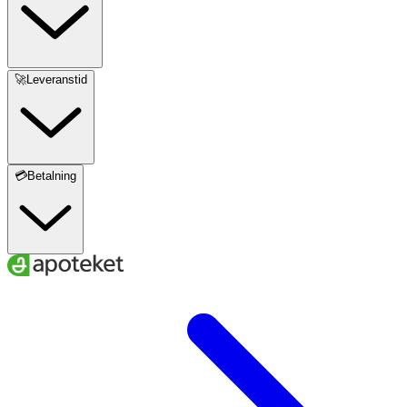
🚀Leveranstid
💳Betalning