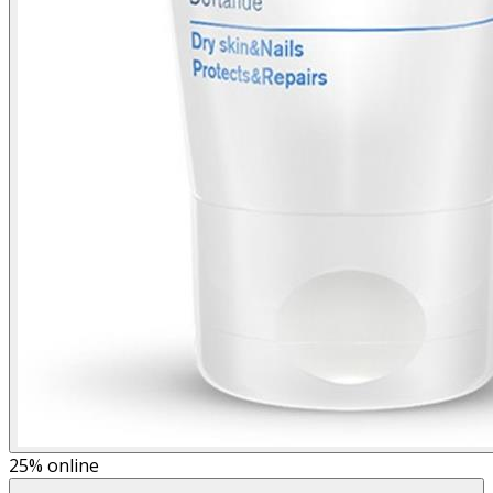
25%
online