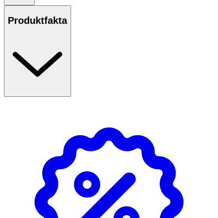
Följ anvisningarna på produkten/bruksanvisningen
Produktfakta
Följ anvisningarna på produkten
OK för gravida och ammande:
Ja
Ingredienser: AQUA, GLYCERIN, UREA, CETEARYL
ALCOHOL, C12-13 ALKYL ETHYLHEXANOATE, VACCINIUM
MYRTILLUS FRUIT EXTRACT, CETEARYL OLIVATE,
SORBITAN OLIVATE, CAPRYLIC /CAPRIC TRIGLYCERIDE,
GLYCERYL STEARATE SE, PERSEA GRATISSIMA
(AVOCADO) OIL , PHENOXYETHANOL,
ETHYLHEXYLGLYCERIN, COCO CAPRYLATE/CAPRATE,
TOCOPHEROL , PRUNUS AMYGDALUS DULCIS OIL ,
BISABOLOL, ALLANTOIN, HYDROLYZED CORN PROTEIN,
HYDROLYZED WHEAT PROTEIN, HYDROLYZED SOY
PROTEIN, PARFUM, TETRASODIUM GLUTAMATE
DIACETATE