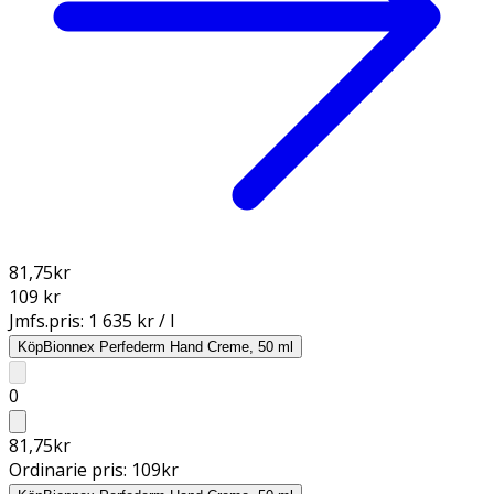
81,75
kr
109 kr
Jmfs.pris:
1 635 kr / l
Köp
Bionnex Perfederm Hand Creme, 50 ml
0
81,75
kr
Ordinarie pris:
109
kr