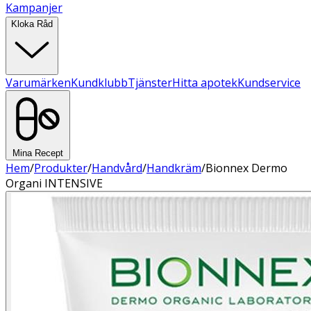
Kampanjer
Kloka Råd
Varumärken
Kundklubb
Tjänster
Hitta apotek
Kundservice
Mina Recept
Hem
/
Produkter
/
Handvård
/
Handkräm
/
Bionnex Dermo
Organi INTENSIVE