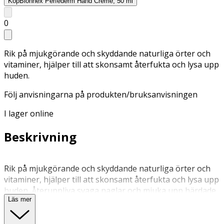
Köp
Bionnex Perfederm Hand Creme, 50 ml
0
Rik på mjukgörande och skyddande naturliga örter och
vitaminer, hjälper till att skonsamt återfukta och lysa upp
huden.
Följ anvisningarna på produkten/bruksanvisningen
I lager online
Beskrivning
Rik på mjukgörande och skyddande naturliga örter och
vitaminer, hjälper till att skonsamt återfukta och lysa upp
huden. Återuppliva svaga naglar och mjuka upp härdade
Läs mer
nagelband. Och med Vaccinium myrtillus fruktextrakt; Det
ger huden näring och ökar hudens styrka.