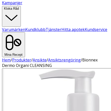
Kampanjer
Kloka Råd
Varumärken
Kundklubb
Tjänster
Hitta apotek
Kundservice
Mina Recept
Hem
/
Produkter
/
Ansikte
/
Ansiktsrengöring
/
Bionnex
Dermo Organi CLEANSING