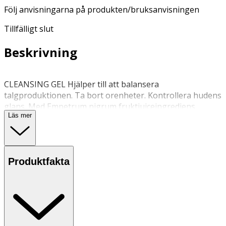
Följ anvisningarna på produkten/bruksanvisningen
Tillfälligt slut
Beskrivning
CLEANSING GEL Hjälper till att balansera
talgproduktionen. Ta bort orenheter. Kontrollera hudens
glans. Med Empetrum nigrum fruktjuiceingrediens,
Läs mer
hjälper den till att lätta upp akne och lugnar huden.
Följ anvisningarna på produkten/bruksanvisningen
Produktfakta
Följ anvisningarna på produkten
OK för gravida och ammande:
Ja