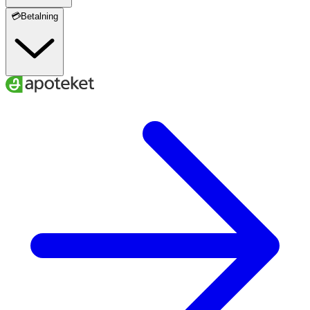
💳Betalning