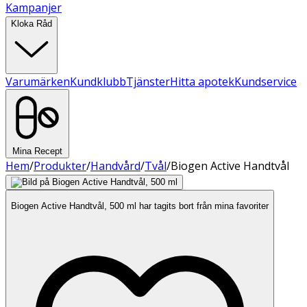
Kampanjer
Kloka Råd
Varumärken
Kundklubb
Tjänster
Hitta apotek
Kundservice
Mina Recept
Hem
/
Produkter
/
Handvård
/
Tvål
/
Biogen Active Handtvål
Biogen Active Handtvål, 500 ml har tagits bort från mina favoriter