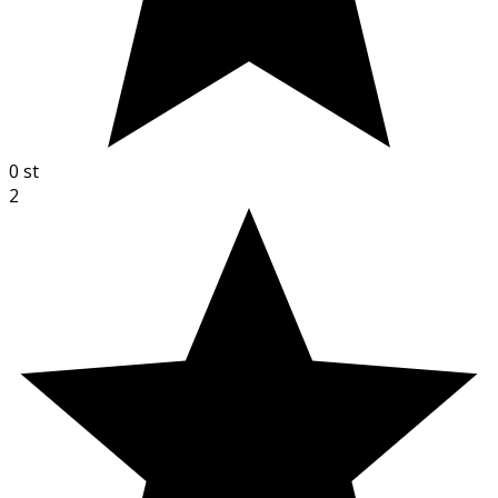
0
st
2