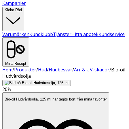
Kampanjer
Kloka Råd
Varumärken
Kundklubb
Tjänster
Hitta apotek
Kundservice
Mina Recept
Hem
/
Produkter
/
Hud
/
Hudbesvär
/
Ärr & UV-skador
/
Bio-oil
Hudvårdsolja
20%
Bio-oil Hudvårdsolja, 125 ml har tagits bort från mina favoriter