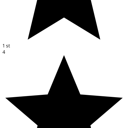
1
st
4