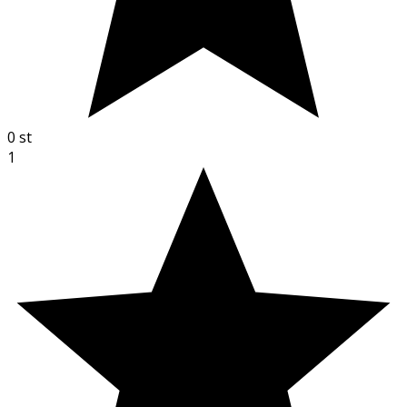
0
st
1