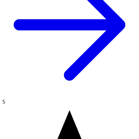
Extract, Glycine Soja Oil, Bisabolol, Tocopherol, Parfum,
Alpha-Isomethyl Ionone, Amyl Cinnamal, Benzyl
Salicylate, Citronellol, Coumarin, Eugenol, Farnesol,
Geraniol, Hydroxycitronellal, Limonene, Linalool, CI
26100.
5