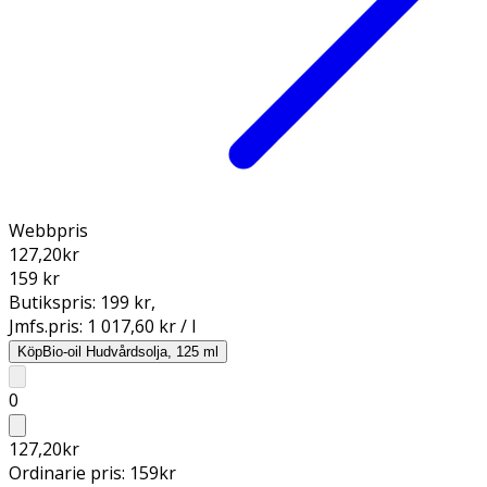
Webbpris
127,20
kr
159 kr
Butikspris:
199 kr
,
Jmfs.pris:
1 017,60 kr / l
Köp
Bio-oil Hudvårdsolja, 125 ml
0
127,20
kr
Ordinarie pris:
159
kr