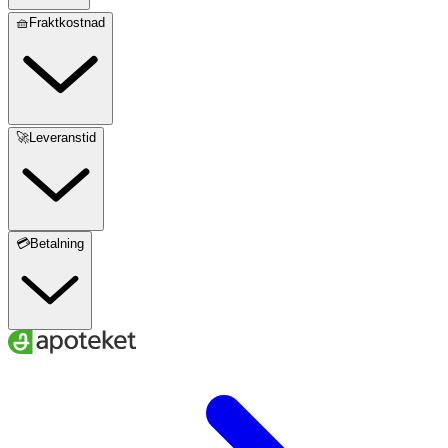
🧺Fraktkostnad
🚀Leveranstid
💳Betalning