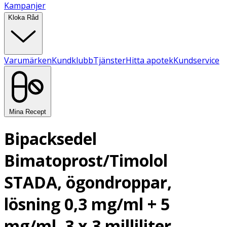
Kampanjer
Kloka Råd
Varumärken
Kundklubb
Tjänster
Hitta apotek
Kundservice
Mina Recept
Bipacksedel
Bimatoprost/Timolol
STADA, ögondroppar,
lösning 0,3 mg/ml + 5
mg/ml, 3 x 3 milliliter