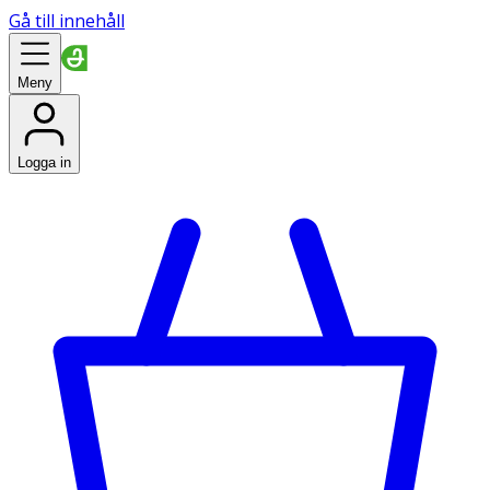
Gå till innehåll
Meny
Logga in