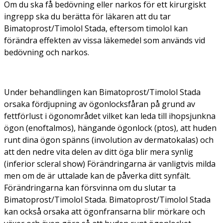
Om du ska få bedövning eller narkos för ett kirurgiskt
ingrepp ska du berätta för läkaren att du tar
Bimatoprost/Timolol Stada, eftersom timolol kan
förändra effekten av vissa läkemedel som används vid
bedövning och narkos.
Under behandlingen kan Bimatoprost/Timolol Stada
orsaka fördjupning av ögonlocksfåran på grund av
fettförlust i ögonområdet vilket kan leda till ihopsjunkna
ögon (enoftalmos), hängande ögonlock (ptos), att huden
runt dina ögon spänns (involution av dermatokalas) och
att den nedre vita delen av ditt öga blir mera synlig
(inferior scleral show) Förändringarna är vanligtvis milda
men om de är uttalade kan de påverka ditt synfält.
Förändringarna kan försvinna om du slutar ta
Bimatoprost/Timolol Stada. Bimatoprost/Timolol Stada
kan också orsaka att ögonfransarna blir mörkare och