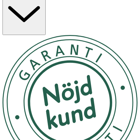
BPA-fri. Lämplig för åldrarna 0+ månader. Uppfyller
Europastandard EN14350.
"Bruksanvisning: Läs igenom noga och spara denna
information för framtida användning. För ditt barns
säkerhet. VARNING! Att dricka ur nappflaska oavbrutet
och under lång tid kan ge upphov till karies. Kontrollera
alltid vätskans temperatur innan matning. Kasta vid
första tecken på skador eller slitage. Förvara alla
komponenter som inte används utom räckhåll för barn.
Sätt aldrig fast i band eller lösa delar på kläderna. Det
kan innebära stryprisk. Använd aldrig dinapparna som
tröstnappar. Glasflaskor kan gå sönder. Produkten ska
alltid användas under uppsikt av en vuxen. Det har
förekommit olyckor då små barn har lämnats ensamma
med drickflaskor till följd av att barnet har fallit. Små barn
kan få karies även om de dricker osötade drycker. Detta
kan inträffa om barnet får använda flaskan under långa
perioder på dagen och framför allt på natten när
salivflödet minskar. Ta isär och rengör produkten före
första användningen och lägg delarna i kokande vatten i