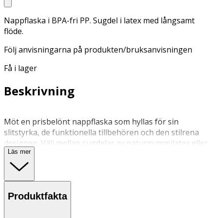
Nappflaska i BPA-fri PP. Sugdel i latex med långsamt
flöde.
Följ anvisningarna på produkten/bruksanvisningen
Få i lager
Beskrivning
Möt en prisbelönt nappflaska som hyllas för sin
slitstyrka, de funktionella tillbehören och den stilrena
designen. Välj mellan sugdelar av naturgummilatex eller
Läs mer
medicinskt silikon som båda är specialdesignade för att
efterlikna en mammas mjuka bröstvårta för att främja en
liknande tungplacering och sugteknik som upplevs vid
amning. Flaskan är lätt, enkel att greppa, tål diskmaskin
Produktfakta
och är utrustad med en sugdel med en kolikmotverkande
ventil. Välj mellan tre olika flöden för optimal komfort.