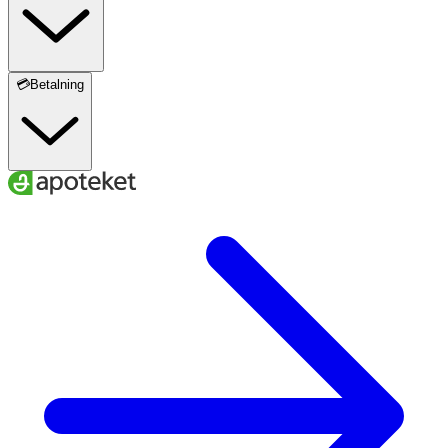
OK för gravida och ammande:
Ja
💳Betalning