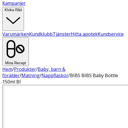
Kampanjer
Kloka Råd
Varumärken
Kundklubb
Tjänster
Hitta apotek
Kundservice
Mina Recept
Hem
/
Produkter
/
Baby, barn &
förälder
/
Matning
/
Nappflaskor
/
BIBS BIBS Baby Bottle
150ml Bl