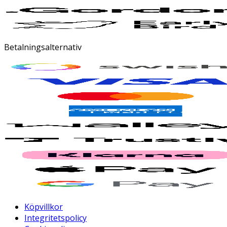
Betalningsalternativ
Köpvillkor
Integritetspolicy