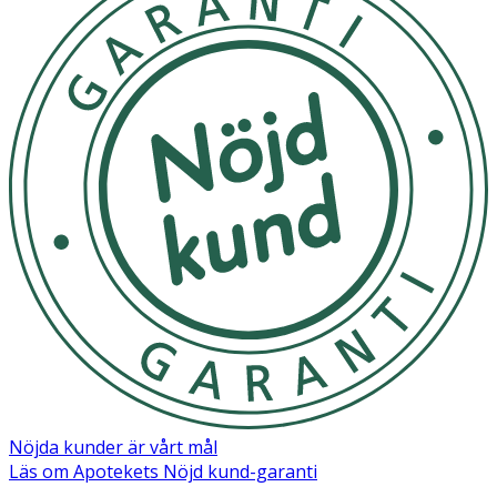
· Lägg Baby Bitie i en ren skål.
· Häll över kokande vatten.
· Låt verka i 5 minuter.
· När den torkat är den redo för lek!
Märkning
FSC Forest Steward Council Recycled
Nöjda kunder är vårt mål
Läs om Apotekets Nöjd kund-garanti