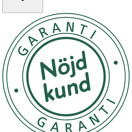
förekommit olyckor då små barn har lämnats ensamma
med drickflaskor till följd av att barnet har fallit. Små barn
kan få karies även om de dricker osötade drycker. Detta
kan inträffa om barnet får använda flaskan under långa
perioder på dagen och framför allt på natten när
salivflödet minskar. Användning: Rengör produkten före
första användningen. Rengör noggrant före varje
användning för att säkerställa hygienen. Utsätt inte
produkten för överdriven böjning eller bitning, detta kan
skada produkten. Inte lämplig för ugn eller
mikrovågsugn. Se till att handtaget är ordentligt fäst
innan du ger flaska
"INSTRUCTIONS FOR USE: For your child’s safety.
WARNING! • Continuous and prolonged sucking of fluids
will cause tooth decay. • Always check food temperature
before feeding. • Throw away at the first signs of damage
or weakness. • Keep components not in use out of the
reach of children. • Never attach to cords, ribbons, laces
or loose parts of clothing. The child can be strangled. •