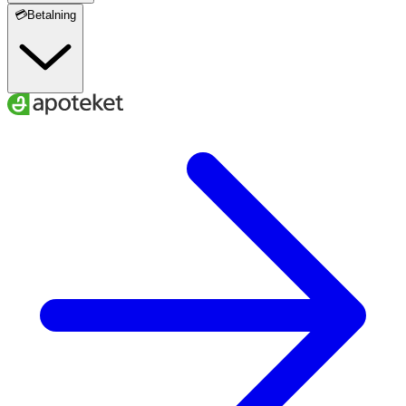
💳Betalning